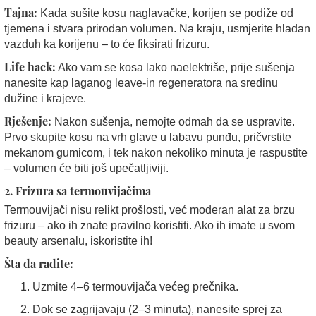
Tajna:
Kada sušite kosu naglavačke, korijen se podiže od
tjemena i stvara prirodan volumen. Na kraju, usmjerite hladan
vazduh ka korijenu – to će fiksirati frizuru.
Life hack:
Ako vam se kosa lako naelektriše, prije sušenja
nanesite kap laganog leave-in regeneratora na sredinu
dužine i krajeve.
Rješenje:
Nakon sušenja, nemojte odmah da se uspravite.
Prvo skupite kosu na vrh glave u labavu punđu, pričvrstite
mekanom gumicom, i tek nakon nekoliko minuta je raspustite
– volumen će biti još upečatljiviji.
2. Frizura sa termouvijačima
Termouvijači nisu relikt prošlosti, već moderan alat za brzu
frizuru – ako ih znate pravilno koristiti. Ako ih imate u svom
beauty arsenalu, iskoristite ih!
Šta da radite:
Uzmite 4–6 termouvijača većeg prečnika.
Dok se zagrijavaju (2–3 minuta), nanesite sprej za