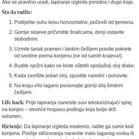
Ako se pravilno uradi, tapiranje izgleda prirodno i dugo traje.
Šta da radite:
Podijelite suhu kosu horizontalno, počevši od tjemena.
Gornje slojeve pričvrstite šnalicama, donji ostavite
slobodnim.
Uzmite tanak pramen i tankim češljem pravite pokrete
od sredine prema korijenu (ne od samih krajeva!).
Budite nježni kako ne biste oštetili spoljašnji sloj dlake.
Kada završite jedan sloj, spustite naredni i ponovite.
Na kraju vrlo lagano poravnajte gornji sloj širokim
češljem.
Life hack:
Prije tapiranja nanesite suvi teksturizirajući sprej
na korijen – stvoriće hrapavu podlogu koja bolje drži
volumen.
Rješenje:
Da tapiranje izgleda moderno, radite ga samo kod
korijena. Poslije stilizovanja nanesite malo laganog voska ili