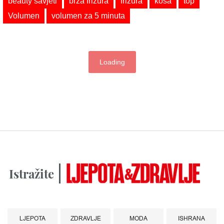
beauty savjeti
brza frizura
frizura
kosa
top
Volumen
volumen za 5 minuta
Loading
Istražite
LJEPOTA
ZDRAVLJE
MODA
ISHRANA