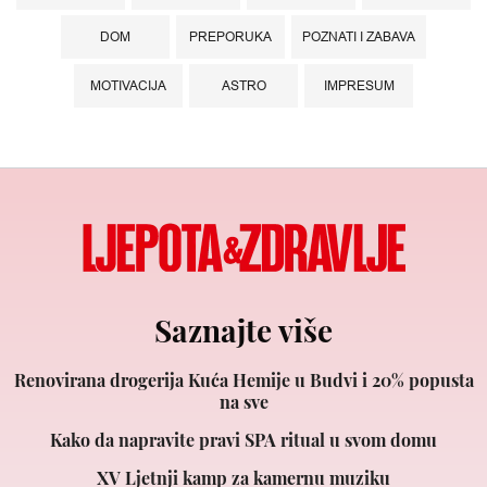
DOM
PREPORUKA
POZNATI I ZABAVA
MOTIVACIJA
ASTRO
IMPRESUM
Saznajte više
Renovirana drogerija Kuća Hemije u Budvi i 20% popusta
na sve
Kako da napravite pravi SPA ritual u svom domu
XV Ljetnji kamp za kamernu muziku