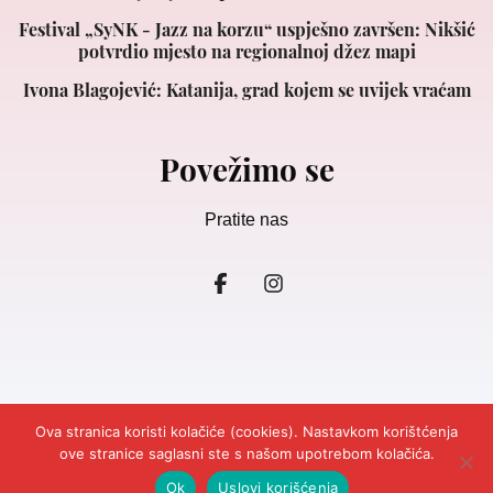
Festival „SyNK - Jazz na korzu“ uspješno završen: Nikšić
potvrdio mjesto na regionalnoj džez mapi
Ivona Blagojević: Katanija, grad kojem se uvijek vraćam
Povežimo se
Pratite nas
Ova stranica koristi kolačiće (cookies). Nastavkom korištćenja
ove stranice saglasni ste s našom upotrebom kolačića.
© 2026
Ljepota&Zdravlje Crna Gora.
Design and Development
Cubes.
Impresum
Marketing
Kontakt
Odricanje odgovornosti
Ok
Uslovi korišćenja