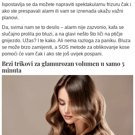
Ispostavlja se da možete napraviti spektakularnu frizuru čak i
ako ste prespavali alarm ili vam se iznenada ukažu važni
planovi.
Da, svima nam se to desilo – alarm nije zazvonio, kafa se
slučajno prolila po bluzi, a na glavi nešto što liči na ptičje
gnijezdo. Užas? I te kako. Ali nema razloga za paniku. Bluza
se može brzo zamijeniti, a SOS metode za oblikovanje kose
pomoći će vam čak i ako ste još uvijek pospani.
Brzi trikovi za glamurozan volumen u samo 5
minuta