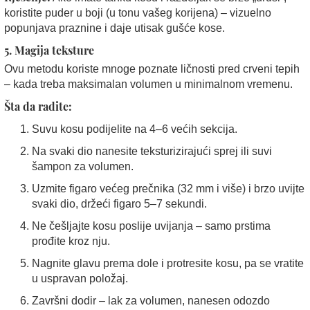
koristite puder u boji (u tonu vašeg korijena) – vizuelno
popunjava praznine i daje utisak gušće kose.
5. Magija teksture
Ovu metodu koriste mnoge poznate ličnosti pred crveni tepih
– kada treba maksimalan volumen u minimalnom vremenu.
Šta da radite:
Suvu kosu podijelite na 4–6 većih sekcija.
Na svaki dio nanesite teksturizirajući sprej ili suvi
šampon za volumen.
Uzmite figaro većeg prečnika (32 mm i više) i brzo uvijte
svaki dio, držeći figaro 5–7 sekundi.
Ne češljajte kosu poslije uvijanja – samo prstima
prođite kroz nju.
Nagnite glavu prema dole i protresite kosu, pa se vratite
u uspravan položaj.
Završni dodir – lak za volumen, nanesen odozdo