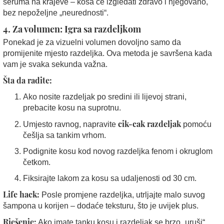
seruma na krajeve – kosa će izgledati zdravo i njegovano,
bez nepoželjne „neurednosti“.
4. Za volumen: Igra sa razdeljkom
Ponekad je za vizuelni volumen dovoljno samo da
promijenite mjesto razdeljka. Ova metoda je savršena kada
vam je svaka sekunda važna.
Šta da radite:
Ako nosite razdeljak po sredini ili lijevoj strani,
prebacite kosu na suprotnu.
cik-cak razdeljak
Umjesto ravnog, napravite
pomoću
češlja sa tankim vrhom.
Podignite kosu kod novog razdeljka fenom i okruglom
četkom.
Fiksirajte lakom za kosu sa udaljenosti od 30 cm.
Life hack:
Posle promjene razdeljka, utrljajte malo suvog
šampona u korijen – dodaće teksturu, što je uvijek plus.
Rješenje:
Ako imate tanku kosu i razdeljak se brzo „uruši“,