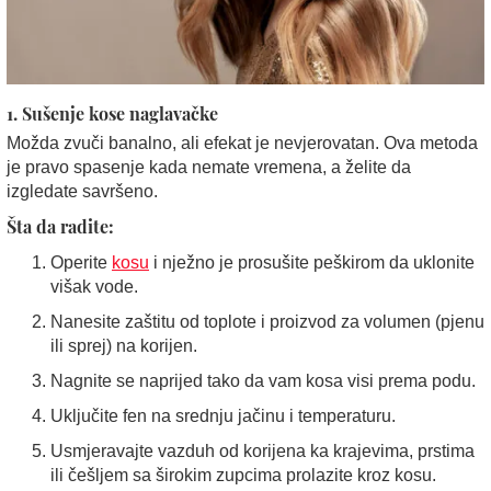
1. Sušenje kose naglavačke
Možda zvuči banalno, ali efekat je nevjerovatan. Ova metoda
je pravo spasenje kada nemate vremena, a želite da
izgledate savršeno.
Šta da radite:
Operite
kosu
i nježno je prosušite peškirom da uklonite
višak vode.
Nanesite zaštitu od toplote i proizvod za volumen (pjenu
ili sprej) na korijen.
Nagnite se naprijed tako da vam kosa visi prema podu.
Uključite fen na srednju jačinu i temperaturu.
Usmjeravajte vazduh od korijena ka krajevima, prstima
ili češljem sa širokim zupcima prolazite kroz kosu.