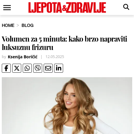
HOME
BLOG
Volumen za 5 minuta: kako brzo napraviti
luksuznu frizuru
by
Ksenija Boričić
|
12.05.2025