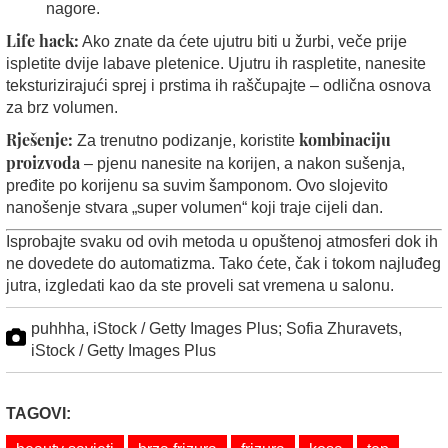
nagore.
Life hack:
Ako znate da ćete ujutru biti u žurbi, veče prije
ispletite dvije labave pletenice. Ujutru ih raspletite, nanesite
teksturizirajući sprej i prstima ih raščupajte – odlična osnova
za brz volumen.
Rješenje:
kombinaciju
Za trenutno podizanje, koristite
proizvoda
– pjenu nanesite na korijen, a nakon sušenja,
pređite po korijenu sa suvim šamponom. Ovo slojevito
nanošenje stvara „super volumen“ koji traje cijeli dan.
Isprobajte svaku od ovih metoda u opuštenoj atmosferi dok ih
ne dovedete do automatizma. Tako ćete, čak i tokom najluđeg
jutra, izgledati kao da ste proveli sat vremena u salonu.
puhhha, iStock / Getty Images Plus; Sofia Zhuravets,
iStock / Getty Images Plus
TAGOVI: