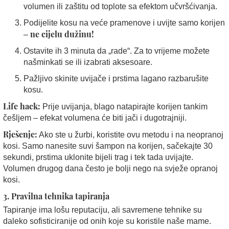
volumen ili zaštitu od toplote sa efektom učvršćivanja.
Podijelite kosu na veće pramenove i uvijte samo korijen
ne cijelu dužinu!
–
Ostavite ih 3 minuta da „rade“. Za to vrijeme možete
našminkati se ili izabrati aksesoare.
Pažljivo skinite uvijače i prstima lagano razbarušite
kosu.
Life hack:
Prije uvijanja, blago natapirajte korijen tankim
češljem – efekat volumena će biti jači i dugotrajniji.
Rješenje:
Ako ste u žurbi, koristite ovu metodu i na neopranoj
kosi. Samo nanesite suvi šampon na korijen, sačekajte 30
sekundi, prstima uklonite bijeli trag i tek tada uvijajte.
Volumen drugog dana često je bolji nego na svježe opranoj
kosi.
3. Pravilna tehnika tapiranja
Tapiranje ima lošu reputaciju, ali savremene tehnike su
daleko sofisticiranije od onih koje su koristile naše mame.