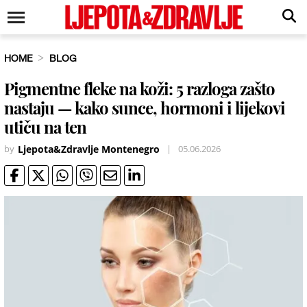
HOME
BLOG
Pigmentne fleke na koži: 5 razloga zašto
nastaju — kako sunce, hormoni i lijekovi
utiču na ten
by
Ljepota&Zdravlje Montenegro
|
05.06.2026