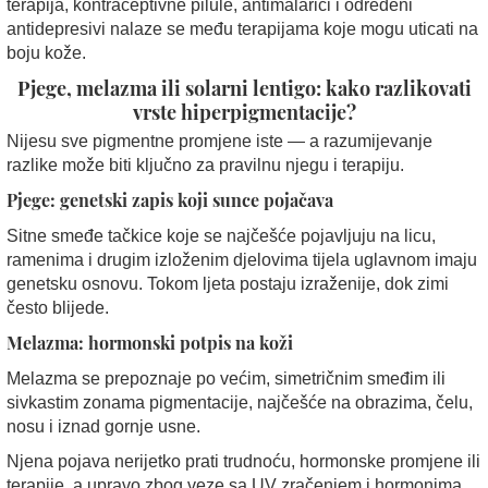
terapija, kontraceptivne pilule, antimalarici i određeni
antidepresivi nalaze se među terapijama koje mogu uticati na
boju kože.
Pjege, melazma ili solarni lentigo: kako razlikovati
vrste hiperpigmentacije?
Nijesu sve pigmentne promjene iste — a razumijevanje
razlike može biti ključno za pravilnu njegu i terapiju.
Pjege: genetski zapis koji sunce pojačava
Sitne smeđe tačkice koje se najčešće pojavljuju na licu,
ramenima i drugim izloženim djelovima tijela uglavnom imaju
genetsku osnovu. Tokom ljeta postaju izraženije, dok zimi
često blijede.
Melazma: hormonski potpis na koži
Melazma se prepoznaje po većim, simetričnim smeđim ili
sivkastim zonama pigmentacije, najčešće na obrazima, čelu,
nosu i iznad gornje usne.
Njena pojava nerijetko prati trudnoću, hormonske promjene ili
terapije, a upravo zbog veze sa UV zračenjem i hormonima