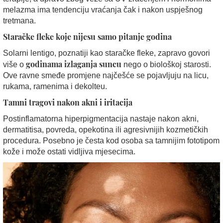
melazma ima tendenciju vraćanja čak i nakon uspješnog
tretmana.
Staračke fleke koje nijesu samo pitanje godina
Solarni lentigo, poznatiji kao staračke fleke, zapravo govori
godinama izlaganja suncu
više o
nego o biološkoj starosti.
Ove ravne smeđe promjene najčešće se pojavljuju na licu,
rukama, ramenima i dekolteu.
Tamni tragovi nakon akni i iritacija
Postinflamatorna hiperpigmentacija nastaje nakon akni,
dermatitisa, povreda, opekotina ili agresivnijih kozmetičkih
procedura. Posebno je česta kod osoba sa tamnijim fototipom
kože i može ostati vidljiva mjesecima.