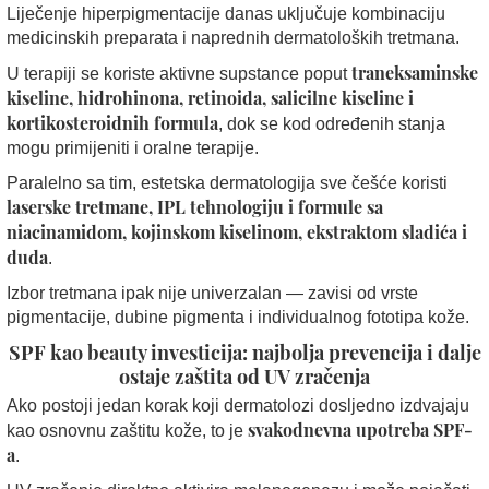
Liječenje hiperpigmentacije danas uključuje kombinaciju
medicinskih preparata i naprednih dermatoloških tretmana.
traneksaminske
U terapiji se koriste aktivne supstance poput
kiseline, hidrohinona, retinoida, salicilne kiseline i
kortikosteroidnih formula
, dok se kod određenih stanja
mogu primijeniti i oralne terapije.
Paralelno sa tim, estetska dermatologija sve češće koristi
laserske tretmane, IPL tehnologiju i formule sa
niacinamidom, kojinskom kiselinom, ekstraktom sladića i
duda
.
Izbor tretmana ipak nije univerzalan — zavisi od vrste
pigmentacije, dubine pigmenta i individualnog fototipa kože.
SPF kao beauty investicija: najbolja prevencija i dalje
ostaje zaštita od UV zračenja
Ako postoji jedan korak koji dermatolozi dosljedno izdvajaju
svakodnevna upotreba SPF-
kao osnovnu zaštitu kože, to je
a
.