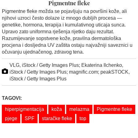
Pigmentne fleke
Pigmentne fleke možda se pojavljuju na površini kože, ali
njihovi uzroci često dolaze iz mnogo dubljih procesa —
genetike, hormona, terapija i kumulativnog uticaja sunca.
Upravo zato uniformna rješenja rijetko daju rezultat.
Razumijevanje sopstvene kože, pravilna dermatološka
procjena i dosljedna UV zaštita ostaju najvažniji saveznici u
očuvanju ujednačenog, zdravog tena.
VLG, iStock / Getty Images Plus; Ekaterina Ilchenko,
iStock / Getty Images Plus; magnific.com; peakSTOCK,
iStock / Getty Images Plus
TAGOVI:
hiperpigmentacija
koža
melazma
Pigmentne fleke
pjege
SPF
staračke fleke
top