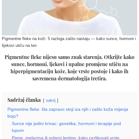
Pigmentne fleke na koži: 5 razloga zašto nastaju — kako sunce, hormoni i
lijekovi utiču na ten
Pigmentne fleke nijesu samo znak starenja. Otkrijte kako
sunce, hormoni, ljekovi i upalne promjene utiču na
hiperpigmentaciju kože, koje vrste postoje i kako ih
savremena dermatologija tretira.
Sadržaj članka
sakrij
Pigmentne fleke: šta zapravo stoji iza njih i zašto koža mijenja
boju?
Sunce nije jedini krivac: genetika, hormoni i terapije pod
lupom
Pjege, melazma ili solarni lentigo: kako razlikovati vrste