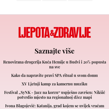
Saznajte više
Renovirana drogerija Kuća Hemije u Budvi i 20% popusta
na sve
Kako da napravite pravi SPA ritual u svom domu
XV Ljetnji kamp za kamernu muziku
Festival „SyNK - Jazz na korzu“ uspješno završen: Nikšić
potvrdio mjesto na regionalnoj džez mapi
Ivona Blagojević: Katanija, grad kojem se uvijek vraćam