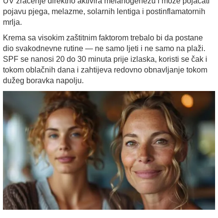
UV zračenje direktno aktivira melanogenezu i može pojačati
pojavu pjega, melazme, solarnih lentiga i postinflamatornih
mrlja.
Krema sa visokim zaštitnim faktorom trebalo bi da postane
dio svakodnevne rutine — ne samo ljeti i ne samo na plaži.
SPF se nanosi 20 do 30 minuta prije izlaska, koristi se čak i
tokom oblačnih dana i zahtijeva redovno obnavljanje tokom
dužeg boravka napolju.