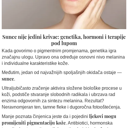
Sunce nije jedini krivac: genetika, hormoni i terapije
pod lupom
Kada govorimo o pigmentnim promjenama, genetika igra
značajnu ulogu. Upravo ona određuje osnovni nivo melanina
i individualne karakteristike kože.
Međutim, jedan od najvažnijih spoljašnjih okidača ostaje —
sunce
.
Ultraljubičasto zračenje aktivira složene biološke procese u
koži, podstiče stvaranje slobodnih radikala i ubrzava rad
enzima odgovornih za sintezu melanina. Rezultat?
Neravnomjeran ten, tamne fleke i dugoročna fotooštećenja.
ljekovi mogu
Manje poznata činjenica jeste da i pojedini
promijeniti pigmentaciju kože
. Antibiotici, hormonska