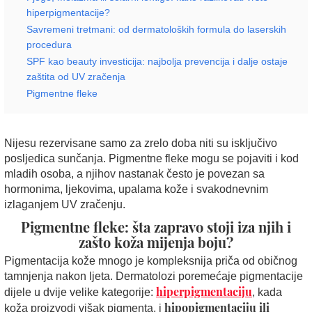
hiperpigmentacije?
Savremeni tretmani: od dermatoloških formula do laserskih
procedura
SPF kao beauty investicija: najbolja prevencija i dalje ostaje
zaštita od UV zračenja
Pigmentne fleke
Nijesu rezervisane samo za zrelo doba niti su isključivo
posljedica sunčanja. Pigmentne fleke mogu se pojaviti i kod
mladih osoba, a njihov nastanak često je povezan sa
hormonima, ljekovima, upalama kože i svakodnevnim
izlaganjem UV zračenju.
Pigmentne fleke: šta zapravo stoji iza njih i
z
ašto koža mijenja boju
?
Pigmentacija kože mnogo je kompleksnija priča od običnog
tamnjenja nakon ljeta. Dermatolozi poremećaje pigmentacije
hiperpigmentaciju
dijele u dvije velike kategorije:
, kada
hipopigmentaciju ili
koža proizvodi višak pigmenta, i