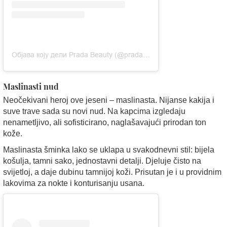
Објава коју дели Prada Beauty (@pradabeauty)
Maslinasti nud
Neočekivani heroj ove jeseni – maslinasta. Nijanse kakija i
suve trave sada su novi nud. Na kapcima izgledaju
nenametljivo, ali sofisticirano, naglašavajući prirodan ton
kože.
Maslinasta šminka lako se uklapa u svakodnevni stil: bijela
košulja, tamni sako, jednostavni detalji. Djeluje čisto na
svijetloj, a daje dubinu tamnijoj koži. Prisutan je i u providnim
lakovima za nokte i konturisanju usana.