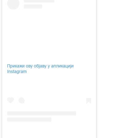
Прикажи ову објаву у апликацији
Instagram