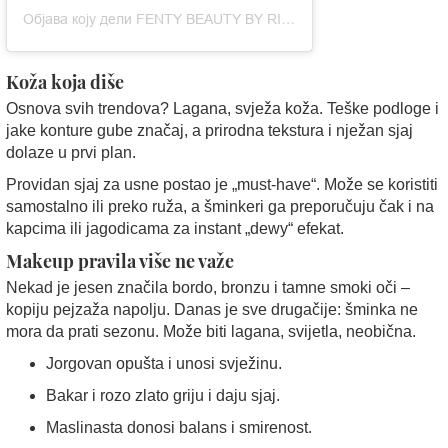
Објава коју дели FENTY BEAUTY BY RIHANNA (@fentybeauty)
Koža koja diše
Osnova svih trendova? Lagana, svježa koža. Teške podloge i
jake konture gube značaj, a prirodna tekstura i nježan sjaj
dolaze u prvi plan.
Providan sjaj za usne postao je „must-have“. Može se koristiti
samostalno ili preko ruža, a šminkeri ga preporučuju čak i na
kapcima ili jagodicama za instant „dewy“ efekat.
Makeup pravila više ne važe
Nekad je jesen značila bordo, bronzu i tamne smoki oči –
kopiju pejzaža napolju. Danas je sve drugačije: šminka ne
mora da prati sezonu. Može biti lagana, svijetla, neobična.
Jorgovan opušta i unosi svježinu.
Bakar i rozo zlato griju i daju sjaj.
Maslinasta donosi balans i smirenost.