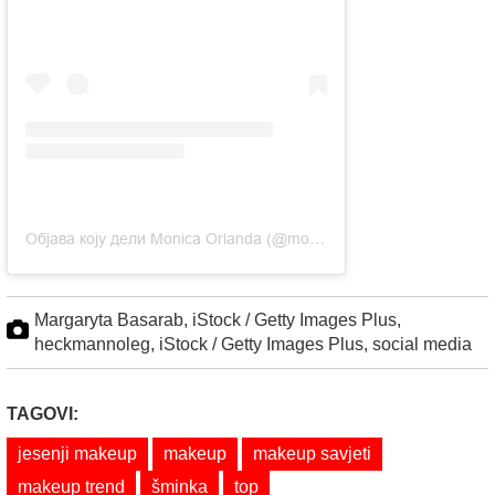
Објава коју дели Monica Orlanda (@monica_orlanda)
Margaryta Basarab, iStock / Getty Images Plus,
heckmannoleg, iStock / Getty Images Plus, social media
TAGOVI:
jesenji makeup
makeup
makeup savjeti
makeup trend
šminka
top