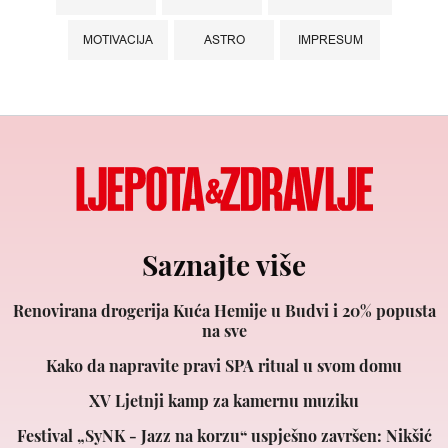
MOTIVACIJA
ASTRO
IMPRESUM
Saznajte više
Renovirana drogerija Kuća Hemije u Budvi i 20% popusta
na sve
Kako da napravite pravi SPA ritual u svom domu
XV Ljetnji kamp za kamernu muziku
Festival „SyNK - Jazz na korzu“ uspješno završen: Nikšić