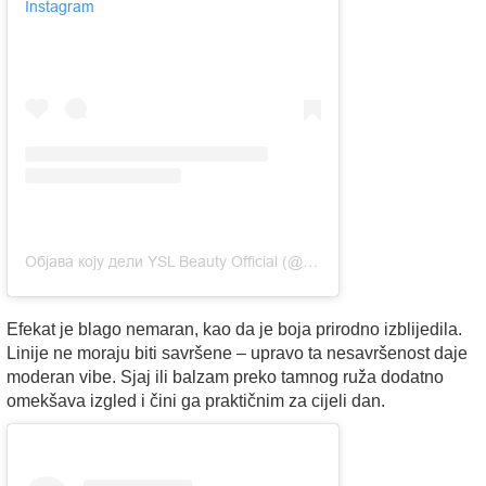
Instagram
Објава коју дели YSL Beauty Official (@yslbeauty)
Efekat je blago nemaran, kao da je boja prirodno izblijedila.
Linije ne moraju biti savršene – upravo ta nesavršenost daje
moderan vibe. Sjaj ili balzam preko tamnog ruža dodatno
omekšava izgled i čini ga praktičnim za cijeli dan.