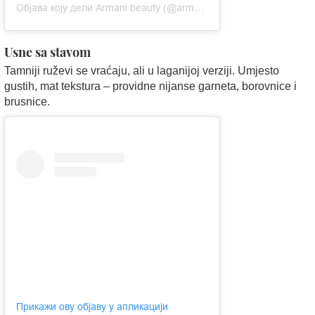
Објава коју дели Armani beauty (@armanibeauty)
Usne sa stavom
Tamniji ruževi se vraćaju, ali u laganijoj verziji. Umjesto
gustih, mat tekstura – providne nijanse garneta, borovnice i
brusnice.
Прикажи ову објаву у апликацији