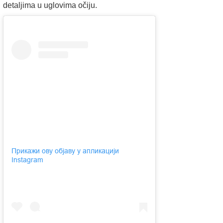
detaljima u uglovima očiju.
Прикажи ову објаву у апликацији
Instagram