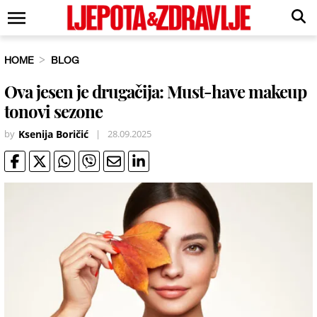
HOME
BLOG
Ova jesen je drugačija: Must-have makeup
tonovi sezone
by
Ksenija Boričić
|
28.09.2025