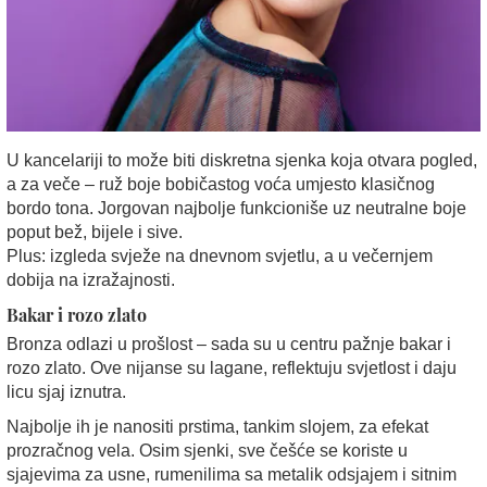
U kancelariji to može biti diskretna sjenka koja otvara pogled,
a za veče – ruž boje bobičastog voća umjesto klasičnog
bordo tona. Jorgovan najbolje funkcioniše uz neutralne boje
poput bež, bijele i sive.
Plus: izgleda svježe na dnevnom svjetlu, a u večernjem
dobija na izražajnosti.
Bakar i rozo zlato
Bronza odlazi u prošlost – sada su u centru pažnje bakar i
rozo zlato. Ove nijanse su lagane, reflektuju svjetlost i daju
licu sjaj iznutra.
Najbolje ih je nanositi prstima, tankim slojem, za efekat
prozračnog vela. Osim sjenki, sve češće se koriste u
sjajevima za usne, rumenilima sa metalik odsjajem i sitnim