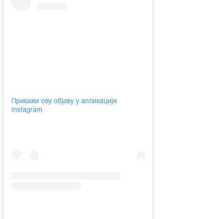
Прикажи ову објаву у апликацији
Instagram