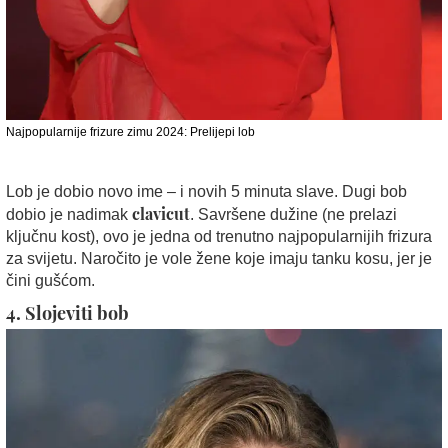
Najpopularnije frizure zimu 2024: Prelijepi lob
Lob je dobio novo ime – i novih 5 minuta slave. Dugi bob
clavicut
dobio je nadimak
. Savršene dužine (ne prelazi
ključnu kost), ovo je jedna od trenutno najpopularnijih frizura
za svijetu. Naročito je vole žene koje imaju tanku kosu, jer je
čini gušćom.
4. Slojeviti bob