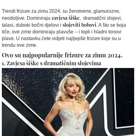
Trendi frizure za zimu 2024. su ženstvene, glamurozne,
zavjesa šiške
neodoljive. Dominiraju
, dramatični slojevi,
slojeviti bobovi
talasi, duboki bočni djelovi i
. A što se boja
tiče, ove zime dominiraju plavuše – i topli i hladni tonovi
plave. U nastavku ćete vidjeti najljepše frizure koje su u
trendu ove zime.
Ovo su najpopularnije frizure za zimu 2024.
1. Zavjesa šiške s dramatičnim slojevima