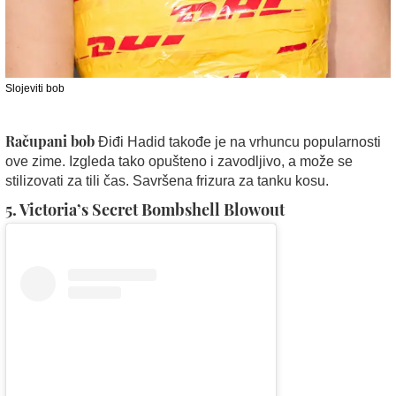
Slojeviti bob
Račupani bob
Điđi Hadid takođe je na vrhuncu popularnosti
ove zime. Izgleda tako opušteno i zavodljivo, a može se
stilizovati za tili čas. Savršena frizura za tanku kosu.
5. Victoria’s Secret Bombshell Blowout