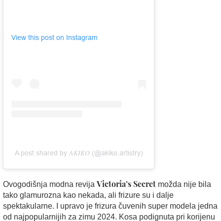
View this post on Instagram
A post shared by 𝐴𝐾𝐼𝐾𝑂 (@akiko.artistry)
Victoria’s Secret
Ovogodišnja modna revija
možda nije bila
tako glamurozna kao nekada, ali frizure su i dalje
spektakularne. I upravo je frizura čuvenih super modela jedna
od najpopularnijih za zimu 2024. Kosa podignuta pri korijenu