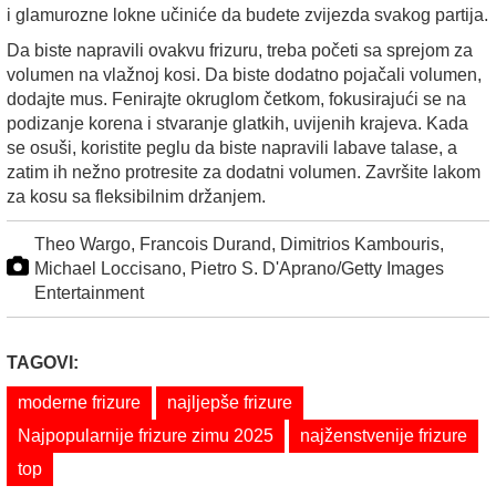
i glamurozne lokne učiniće da budete zvijezda svakog partija.
Da biste napravili ovakvu frizuru, treba početi sa sprejom za
volumen na vlažnoj kosi. Da biste dodatno pojačali volumen,
dodajte mus. Fenirajte okruglom četkom, fokusirajući se na
podizanje korena i stvaranje glatkih, uvijenih krajeva. Kada
se osuši, koristite peglu da biste napravili labave talase, a
zatim ih nežno protresite za dodatni volumen. Završite lakom
za kosu sa fleksibilnim držanjem.
Theo Wargo, Francois Durand, Dimitrios Kambouris,
Michael Loccisano, Pietro S. D'Aprano/Getty Images
Entertainment
TAGOVI:
moderne frizure
najljepše frizure
Najpopularnije frizure zimu 2025
najženstvenije frizure
top