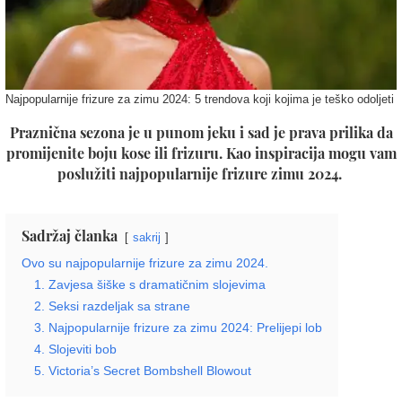
Najpopularnije frizure za zimu 2024: 5 trendova koji kojima je teško odoljeti
Praznična sezona je u punom jeku i sad je prava prilika da
promijenite boju kose ili frizuru. Kao inspiracija mogu vam
poslužiti najpopularnije frizure zimu 2024.
Sadržaj članka
sakrij
Ovo su najpopularnije frizure za zimu 2024.
1. Zavjesa šiške s dramatičnim slojevima
2. Seksi razdeljak sa strane
3. Najpopularnije frizure za zimu 2024: Prelijepi lob
4. Slojeviti bob
5. Victoria’s Secret Bombshell Blowout