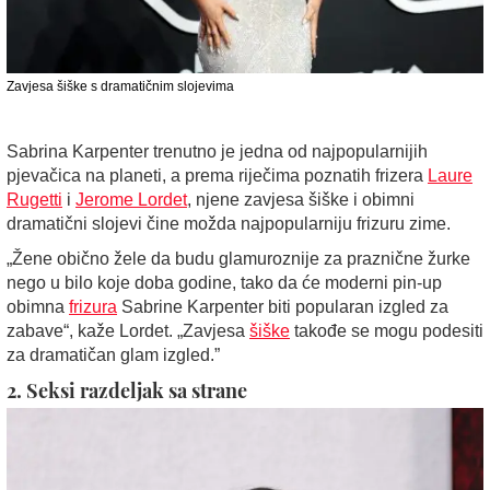
Zavjesa šiške s dramatičnim slojevima
Sabrina Karpenter trenutno je jedna od najpopularnijih
pjevačica na planeti, a prema riječima poznatih frizera
Laure
Rugetti
i
Jerome Lordet
, njene zavjesa šiške i obimni
dramatični slojevi čine možda najpopularniju frizuru zime.
„Žene obično žele da budu glamuroznije za praznične žurke
nego u bilo koje doba godine, tako da će moderni pin-up
obimna
frizura
Sabrine Karpenter biti popularan izgled za
zabave“, kaže Lordet. „Zavjesa
šiške
takođe se mogu podesiti
za dramatičan glam izgled.”
2. Seksi razdeljak sa strane