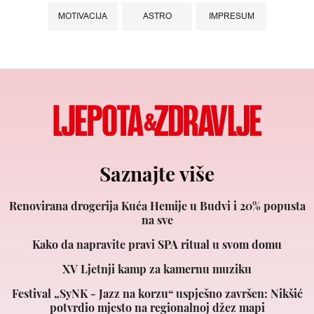
MOTIVACIJA
ASTRO
IMPRESUM
Saznajte više
Renovirana drogerija Kuća Hemije u Budvi i 20% popusta
na sve
Kako da napravite pravi SPA ritual u svom domu
XV Ljetnji kamp za kamernu muziku
Festival „SyNK - Jazz na korzu“ uspješno završen: Nikšić
potvrdio mjesto na regionalnoj džez mapi