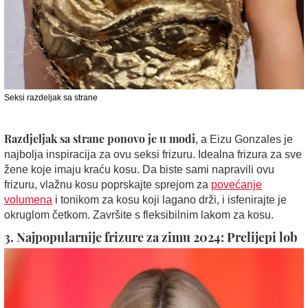
Seksi razdeljak sa strane
Razdjeljak sa strane
ponovo je u modi
, a Eizu Gonzales je
najbolja inspiracija za ovu seksi frizuru. Idealna frizura za sve
žene koje imaju kraću kosu. Da biste sami napravili ovu
frizuru, vlažnu kosu poprskajte sprejom za
povećanje
volumena
i tonikom za kosu koji lagano drži, i isfenirajte je
okruglom četkom. Završite s fleksibilnim lakom za kosu.
3. Najpopularnije frizure za zimu 2024: Prelijepi lob