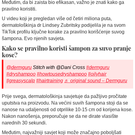
Međutim, da bi zaista bio efikasan, važno je znati kako ga
pravilno koristiti.
U videu koji je pregledan više od četiri miliona puta,
dermatološkinja dr Lindsey Zubritsky podijelila je na svom
TikTok profilu ključne korake za pravilno korišćenje suvog
šampona. Evo njenih savjeta.
Kako se pravilno koristi šampon za suvo pranje
kose?
@dermguru
Stitch with @Dani Cross
#dermguru
#dryshampoo
#howtousedryshampoo
#oilyhair
#greasyscalp
#hairtraining
♬ original sound – Dermguru
Prije svega, dermatološkinja savjetuje da pažljivo pročitate
uputstva na proizvodu. Na većini suvih šampona stoji da se
nanose na udaljenosti od otprilike 10-15 cm od korijena kose.
Nakon nanošenja, preporučuje se da ne dirate vlasište
narednih 30 sekundi.
Međutim, najvažniji savjet koji može značajno poboljšati