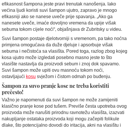
efikasnost šampona jeste pravi trenutak nanošenja. Iako
većina ljudi koristi suvi šampon ujutro, zapravo je mnogo
efikasniji ako se nanese uveče prije spavanja. „Ako ga
nanesete uveče, imaće dovoljno vremena da upije višak
sebuma tokom cijele noći“, objašnjava dr Zubritsky u videu.
Suvi šampon postaje djelotvorniji s vremenom, pa tako noćna
primjena omogućava da duže djeluje i apsorbuje višak
sebuma i nečistoća sa vlasišta. Pored toga, razlog zbog kojeg
kosa ujutro može izgledati posebno masno jeste to što
vlasište nastavlja da proizvodi sebum i znoj dok spavamo.
Suvi šampon može upiti ovu masnoću tokom noći,
ostavljajući
kosu
svježom i čistom odmah po buđenju.
Šampon za suvo pranje kose ne treba koristiti
prečesto!
Važno je napomenuti da suvi šampon ne može zamijeniti
klasično pranje kose pod tušem. Previše česta upotreba ovog
proizvoda može narušiti prirodnu ravnotežu vlasišta, izazvati
nakupljanje ostataka proizvoda koji mogu začepiti folikule
dlake, što potencijalno dovodi do iritacija, akni na vlasištu i