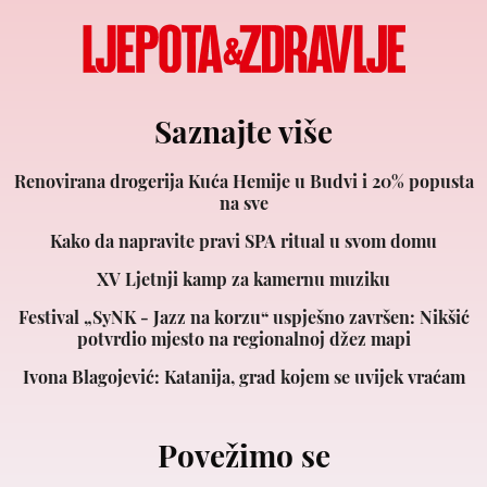
Saznajte više
Renovirana drogerija Kuća Hemije u Budvi i 20% popusta
na sve
Kako da napravite pravi SPA ritual u svom domu
XV Ljetnji kamp za kamernu muziku
Festival „SyNK - Jazz na korzu“ uspješno završen: Nikšić
potvrdio mjesto na regionalnoj džez mapi
Ivona Blagojević: Katanija, grad kojem se uvijek vraćam
Povežimo se