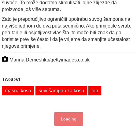
suvoće. To može dodatno stimulisati lojne žlijezde da
proizvode još više sebuma.
Zato je preporučljivo ograničiti upotrebu suvog šampona na
najviše jednom do dva puta sedmično. Ako primijetite svrab,
perutanje ili osjetljivost vlasišta, to može biti znak da ga
koristite previše često i da je vrijeme da smanjite učestalost
njegove primjene.
Marina Demeshko/gettyimages.co.uk
TAGOVI:
masna kosa
suvi šampon za kosu
top
Loading