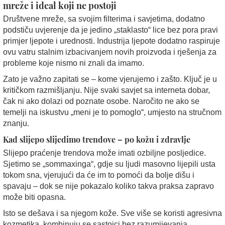
mreže i ideal koji ne postoji
Društvene mreže, sa svojim filterima i savjetima, dodatno
podstiču uvjerenje da je jedino „staklasto“ lice bez pora pravi
primjer ljepote i urednosti. Industrija ljepote dodatno raspiruje
ovu vatru stalnim izbacivanjem novih proizvoda i rješenja za
probleme koje nismo ni znali da imamo.
Zato je važno zapitati se – kome vjerujemo i zašto. Ključ je u
kritičkom razmišljanju. Nije svaki savjet sa interneta dobar,
čak ni ako dolazi od poznate osobe. Naročito ne ako se
temelji na iskustvu „meni je to pomoglo“, umjesto na stručnom
znanju.
Kad slijepo slijedimo trendove – po kožu i zdravlje
Slijepo praćenje trendova može imati ozbiljne posljedice.
Sjetimo se „sommaxinga“, gdje su ljudi masovno lijepili usta
tokom sna, vjerujući da će im to pomoći da bolje dišu i
spavaju – dok se nije pokazalo koliko takva praksa zapravo
može biti opasna.
Isto se dešava i sa njegom kože. Sve više se koristi agresivna
kozmetika, kombinuju se sastojci bez razumijevanja,