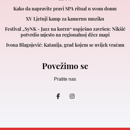
Kako da napravite pravi SPA ritual u svom domu
XV Ljetnji kamp za kamernu muziku
Festival „SyNK - Jazz na korzu“ uspješno završen: Nikšić
potvrdio mjesto na regionalnoj džez mapi
Ivona Blagojević: Katanija, grad kojem se uvijek vraćam
Povežimo se
Pratite nas