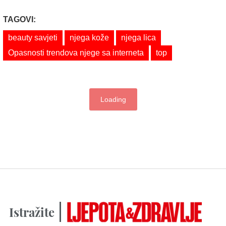
TAGOVI:
beauty savjeti
njega kože
njega lica
Opasnosti trendova njege sa interneta
top
Loading
Istražite