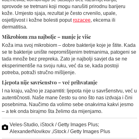
sprovode se tretmani koji mogu narušiti prirodnu barijeru
kože. Umjesto sjaja, rezultat je često crvenilo, upale,
osjetljivost i kožne bolesti poput
rozacee
, ekcema ili
dermatitisa.
Mikrobiom zna najbolje – manje je više
Koža ima svoj mikrobiom – dobre bakterije koje je štite. Kada
se te bakterije unište nepromišljenim tretmanima, patogeni se
tada množe bez prepreka. Zato je najbolji savjet da se ne
eksperimentiše na svoju ruku, već da se, kada postoji
potreba, potraži stručno mišljenje.
Ljepota nije savršenstvo – već prihvatanje
I na kraju, važno je zapamtiti: ljepota nije u savršenstvu, već u
autentičnosti. Naše mane često su ono što nas izdvaja i čini
posebnima. Naučimo da volimo sebe onakvima kakvi jesmo
– a tek onda birajmo šta želimo da mijenjamo.
Veles-Studio, iStock / Getty Images Plus;
AlexanderNovikov ,iStock / Getty Images Plus