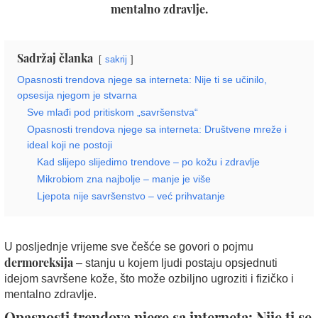
mentalno zdravlje.
Sadržaj članka
sakrij
Opasnosti trendova njege sa interneta: Nije ti se učinilo,
opsesija njegom je stvarna
Sve mlađi pod pritiskom „savršenstva“
Opasnosti trendova njege sa interneta: Društvene mreže i
ideal koji ne postoji
Kad slijepo slijedimo trendove – po kožu i zdravlje
Mikrobiom zna najbolje – manje je više
Ljepota nije savršenstvo – već prihvatanje
U posljednje vrijeme sve češće se govori o pojmu
dermoreksija
– stanju u kojem ljudi postaju opsjednuti
idejom savršene kože, što može ozbiljno ugroziti i fizičko i
mentalno zdravlje.
Opasnosti trendova njege sa interneta: Nije ti se