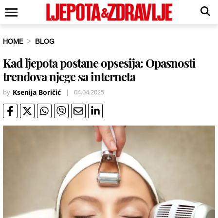
HOME
BLOG
Kad ljepota postane opsesija: Opasnosti
trendova njege sa interneta
by
Ksenija Boričić
|
04.04.2025