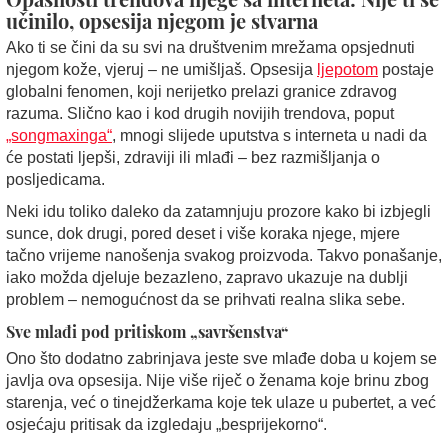
učinilo, opsesija njegom je stvarna
Ako ti se čini da su svi na društvenim mrežama opsjednuti
njegom kože, vjeruj – ne umišljaš. Opsesija
ljepotom
postaje
globalni fenomen, koji nerijetko prelazi granice zdravog
razuma. Slično kao i kod drugih novijih trendova, poput
„songmaxinga“
, mnogi slijede uputstva s interneta u nadi da
će postati ljepši, zdraviji ili mlađi – bez razmišljanja o
posljedicama.
Neki idu toliko daleko da zatamnjuju prozore kako bi izbjegli
sunce, dok drugi, pored deset i više koraka njege, mjere
tačno vrijeme nanošenja svakog proizvoda. Takvo ponašanje,
iako možda djeluje bezazleno, zapravo ukazuje na dublji
problem – nemogućnost da se prihvati realna slika sebe.
Sve mlađi pod pritiskom „savršenstva“
Ono što dodatno zabrinjava jeste sve mlađe doba u kojem se
javlja ova opsesija. Nije više riječ o ženama koje brinu zbog
starenja, već o tinejdžerkama koje tek ulaze u pubertet, a već
osjećaju pritisak da izgledaju „besprijekorno“.