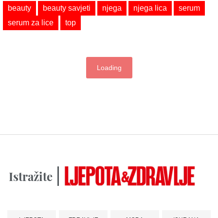
beauty
beauty savjeti
njega
njega lica
serum
serum za lice
top
Loading
Istražite