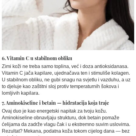
6.
Vitamin C u stabilnom obliku
Zimi koži ne treba samo toplina, već i doza antioksidanasa.
Vitamin C jača kapilare, ujednačava ten i stimuliše kolagen.
U stabilnom obliku, ne gubi snagu na svjetlu i vazduhu, a uz
to djeluje kao zaštitni sloj protiv temperaturnih šokova i
lomljivih kapilara.
7.
Aminokiseline i betain — hidratacija koja traje
Ovaj duo je kao energetski napitak za tvoju kožu.
Aminokiseline obnavljaju strukturu, dok betain pomaže
ćelijama da zadrže vlagu čak i u ekstremno suvim uslovima.
Rezultat? Mekana, podatna koža tokom cijelog dana — bez