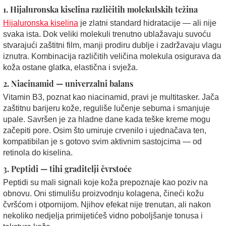
1.
Hijaluronska kiselina različitih molekulskih težina
Hijaluronska kiselina
je zlatni standard hidratacije — ali nije
svaka ista. Dok veliki molekuli trenutno ublažavaju suvoću
stvarajući zaštitni film, manji prodiru dublje i zadržavaju vlagu
iznutra. Kombinacija različitih veličina molekula osigurava da
koža ostane glatka, elastična i svježa.
2.
Niacinamid — univerzalni balans
Vitamin B3, poznat kao niacinamid, pravi je multitasker. Jača
zaštitnu barijeru kože, reguliše lučenje sebuma i smanjuje
upale. Savršen je za hladne dane kada teške kreme mogu
začepiti pore. Osim što umiruje crvenilo i ujednačava ten,
kompatibilan je s gotovo svim aktivnim sastojcima — od
retinola do kiselina.
3.
Peptidi — tihi graditelji čvrstoće
Peptidi su mali signali koje koža prepoznaje kao poziv na
obnovu. Oni stimulišu proizvodnju kolagena, čineći kožu
čvršćom i otpornijom. Njihov efekat nije trenutan, ali nakon
nekoliko nedjelja primijetićeš vidno poboljšanje tonusa i