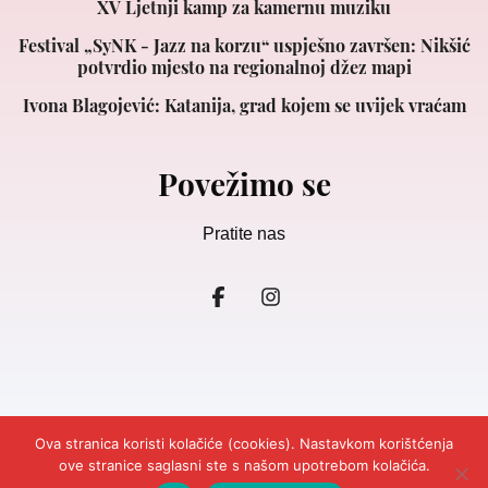
XV Ljetnji kamp za kamernu muziku
Festival „SyNK - Jazz na korzu“ uspješno završen: Nikšić
potvrdio mjesto na regionalnoj džez mapi
Ivona Blagojević: Katanija, grad kojem se uvijek vraćam
Povežimo se
Pratite nas
Ova stranica koristi kolačiće (cookies). Nastavkom korištćenja
ove stranice saglasni ste s našom upotrebom kolačića.
© 2026
Ljepota&Zdravlje Crna Gora.
Design and Development
Cubes.