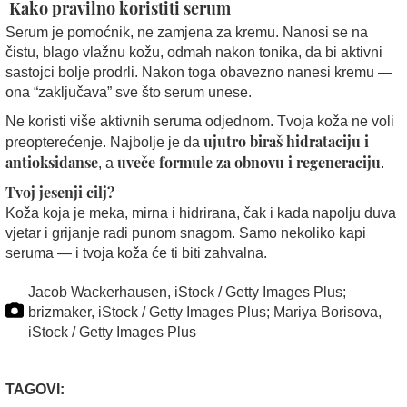
Kako pravilno koristiti serum
Serum je pomoćnik, ne zamjena za kremu. Nanosi se na
čistu, blago vlažnu kožu, odmah nakon tonika, da bi aktivni
sastojci bolje prodrli. Nakon toga obavezno nanesi kremu —
ona “zaključava” sve što serum unese.
Ne koristi više aktivnih seruma odjednom. Tvoja koža ne voli
ujutro biraš hidrataciju i
preopterećenje. Najbolje je da
antioksidanse
uveče formule za obnovu i regeneraciju
, a
.
Tvoj jesenji cilj?
Koža koja je meka, mirna i hidrirana, čak i kada napolju duva
vjetar i grijanje radi punom snagom. Samo nekoliko kapi
seruma — i tvoja koža će ti biti zahvalna.
Jacob Wackerhausen, iStock / Getty Images Plus;
brizmaker, iStock / Getty Images Plus; Mariya Borisova,
iStock / Getty Images Plus
TAGOVI: