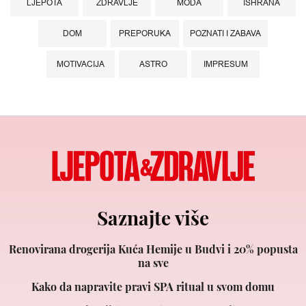
LJEPOTA
ZDRAVLJE
MODA
ISHRANA
DOM
PREPORUKA
POZNATI I ZABAVA
MOTIVACIJA
ASTRO
IMPRESUM
Saznajte više
Renovirana drogerija Kuća Hemije u Budvi i 20% popusta
na sve
Kako da napravite pravi SPA ritual u svom domu