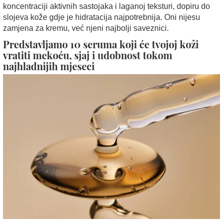
koncentraciji aktivnih sastojaka i laganoj teksturi, dopiru do
slojeva kože gdje je hidratacija najpotrebnija. Oni nijesu
zamjena za kremu, već njeni najbolji saveznici.
Predstavljamo
10 seruma
koji će tvojoj koži
vratiti mekoću, sjaj i udobnost tokom
najhladnijih mjeseci