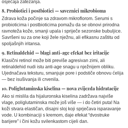
osjećaja zatezanja.
8.
Probiotici i postbiotici — saveznici mikrobioma
Zdrava koža počinje sa zdravom mikroflorom. Serumi s
probioticima i postbioticima pomažu da se obnovi prirodna
ravnoteža kože, smanji upala i spriječe sezonske bubuljice.
Savršeni su za one koji žele nježnu, ali efikasnu zaštitu od
spoljašnjih iritansa.
9.
Retinaldehid — blagi anti-age efekat bez iritacije
Klasični retinol može biti previše agresivan zimi, ali
retinaldehid nudi istu anti-age snagu u nježnijem obliku.
Ujednačava teksturu, smanjuje pore i podstiče obnovu ćelija
— bez isušivanja ili crvenila.
10.
Poliglutaminska kiselina — nova zvijezda hidratacije
Ako si mislila da hijaluronska kiselina zadržava najviše
vlage, poliglutaminska može još više — i do četiri puta! Na
koži stvara elastičan, disajni sloj koji sprječava isparavanje
vode. U kombinaciji s kremom, daje efekat “dvostruke
barijere” i čini kožu svilenkastom cijeli dan.