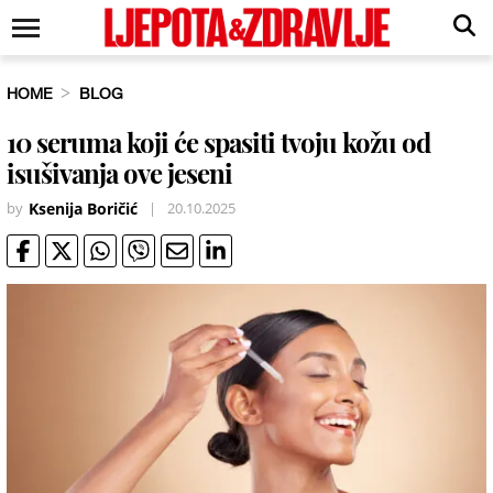
HOME
BLOG
10 seruma koji će spasiti tvoju kožu od
isušivanja ove jeseni
by
Ksenija Boričić
|
20.10.2025