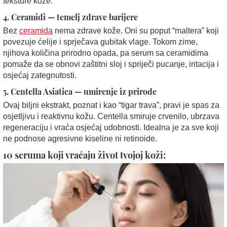
teksture kože.
4.
Ceramidi — temelj zdrave barijere
Bez
ceramida
nema zdrave kože. Oni su poput “maltera” koji
povezuje ćelije i sprječava gubitak vlage. Tokom zime,
njihova količina prirodno opada, pa serum sa ceramidima
pomaže da se obnovi zaštitni sloj i spriječi pucanje, iritacija i
osjećaj zategnutosti.
5.
Centella Asiatica — umirenje iz prirode
Ovaj biljni ekstrakt, poznat i kao “tigar trava”, pravi je spas za
osjetljivu i reaktivnu kožu. Centella smiruje crvenilo, ubrzava
regeneraciju i vraća osjećaj udobnosti. Idealna je za sve koji
ne podnose agresivne kiseline ni retinoide.
10 seruma koji vraćaju život tvojoj koži: