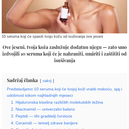
10 seruma koji će spasiti tvoju kožu od isušivanja ove jeseni
Ove jeseni, tvoja koža zaslužuje dodatnu njegu — zato smo
izdvojili 10 seruma koji će je nahraniti, umiriti i zaštititi od
isušivanja
Sadržaj članka
sakrij
Predstavljamo 10 seruma koji će tvojoj koži vratiti mekoću, sjaj i
udobnost tokom najhladnijih mjeseci
1. Hijaluronska kiselina različitih molekulskih težina
2. Niacinamid — univerzalni balans
3. Peptidi — tihi graditelji čvrstoće
4. Ceramidi — temelj zdrave barijere