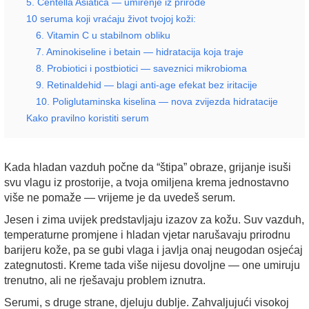
5. Centella Asiatica — umirenje iz prirode
10 seruma koji vraćaju život tvojoj koži:
6. Vitamin C u stabilnom obliku
7. Aminokiseline i betain — hidratacija koja traje
8. Probiotici i postbiotici — saveznici mikrobioma
9. Retinaldehid — blagi anti-age efekat bez iritacije
10. Poliglutaminska kiselina — nova zvijezda hidratacije
Kako pravilno koristiti serum
Kada hladan vazduh počne da “štipa” obraze, grijanje isuši
svu vlagu iz prostorije, a tvoja omiljena krema jednostavno
više ne pomaže — vrijeme je da uvedeš serum.
Jesen i zima uvijek predstavljaju izazov za kožu. Suv vazduh,
temperaturne promjene i hladan vjetar narušavaju prirodnu
barijeru kože, pa se gubi vlaga i javlja onaj neugodan osjećaj
zategnutosti. Kreme tada više nijesu dovoljne — one umiruju
trenutno, ali ne rješavaju problem iznutra.
Serumi, s druge strane, djeluju dublje. Zahvaljujući visokoj