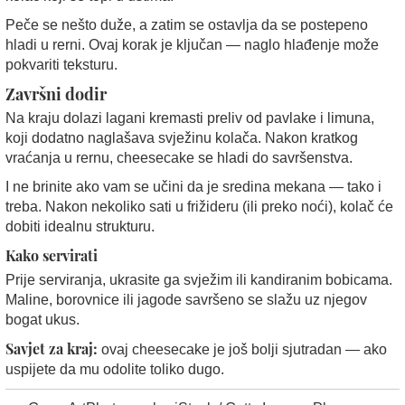
Peče se nešto duže, a zatim se ostavlja da se postepeno
hladi u rerni. Ovaj korak je ključan — naglo hlađenje može
pokvariti teksturu.
Završni dodir
Na kraju dolazi lagani kremasti preliv od pavlake i limuna,
koji dodatno naglašava svježinu kolača. Nakon kratkog
vraćanja u rernu, cheesecake se hladi do savršenstva.
I ne brinite ako vam se učini da je sredina mekana — tako i
treba. Nakon nekoliko sati u frižideru (ili preko noći), kolač će
dobiti idealnu strukturu.
Kako servirati
Prije serviranja, ukrasite ga svježim ili kandiranim bobicama.
Maline, borovnice ili jagode savršeno se slažu uz njegov
bogat ukus.
Savjet za kraj:
ovaj cheesecake je još bolji sjutradan — ako
uspijete da mu odolite toliko dugo.