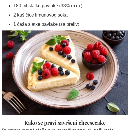
180 ml slatke pavlake (33% m.m.)
2 kašičice limunovog soka
1 čaša slatke pavlake (za preliv)
Kako se pravi savršeni cheesecake