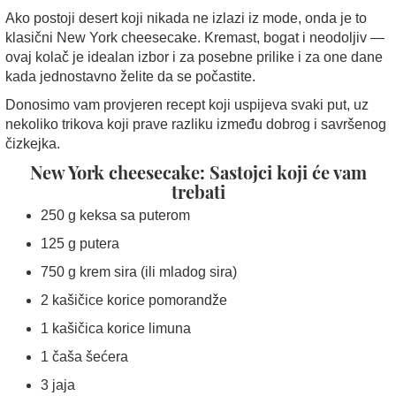
Ako postoji desert koji nikada ne izlazi iz mode, onda je to
klasični New York cheesecake. Kremast, bogat i neodoljiv —
ovaj kolač je idealan izbor i za posebne prilike i za one dane
kada jednostavno želite da se počastite.
Donosimo vam provjeren recept koji uspijeva svaki put, uz
nekoliko trikova koji prave razliku između dobrog i savršenog
čizkejka.
New York cheesecake: Sastojci koji će vam
trebati
250 g keksa sa puterom
125 g putera
750 g krem sira (ili mladog sira)
2 kašičice korice pomorandže
1 kašičica korice limuna
1 čaša šećera
3 jaja