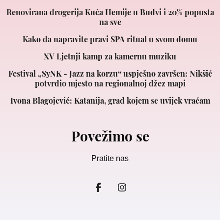
Renovirana drogerija Kuća Hemije u Budvi i 20% popusta
na sve
Kako da napravite pravi SPA ritual u svom domu
XV Ljetnji kamp za kamernu muziku
Festival „SyNK - Jazz na korzu“ uspješno završen: Nikšić
potvrdio mjesto na regionalnoj džez mapi
Ivona Blagojević: Katanija, grad kojem se uvijek vraćam
Povežimo se
Pratite nas