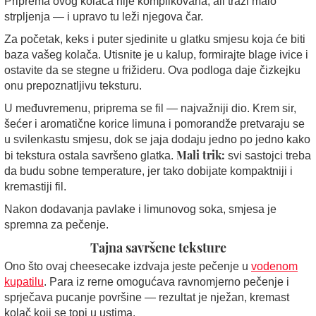
Priprema ovog kolača nije komplikovana, ali traži malo
strpljenja — i upravo tu leži njegova čar.
Za početak, keks i puter sjedinite u glatku smjesu koja će biti
baza vašeg kolača. Utisnite je u kalup, formirajte blage ivice i
ostavite da se stegne u frižideru. Ova podloga daje čizkejku
onu prepoznatljivu teksturu.
U međuvremenu, priprema se fil — najvažniji dio. Krem sir,
šećer i aromatične korice limuna i pomorandže pretvaraju se
u svilenkastu smjesu, dok se jaja dodaju jedno po jedno kako
Mali trik:
bi tekstura ostala savršeno glatka.
svi sastojci treba
da budu sobne temperature, jer tako dobijate kompaktniji i
kremastiji fil.
Nakon dodavanja pavlake i limunovog soka, smjesa je
spremna za pečenje.
Tajna savršene teksture
Ono što ovaj cheesecake izdvaja jeste pečenje u
vodenom
kupatilu
. Para iz rerne omogućava ravnomjerno pečenje i
sprječava pucanje površine — rezultat je nježan, kremast
kolač koji se topi u ustima.