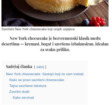
Savršeni New York cheesecake koji uvijek uspijeva
New York cheesecake je bezvremenski klasik među
desertima — kremast, bogat i savršeno izbalansiran, idealan
za svaku priliku.
Sadržaj članka
sakrij
New York cheesecake: Sastojci koji će vam trebati
Kako se pravi savršeni cheesecake
Tajna savršene teksture
Završni dodir
Kako servirati