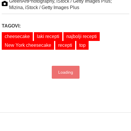
GreenArtPhotography, iStock / Getty Images Plus;
Mizina, iStock / Getty Images Plus
TAGOVI:
cheesecake
laki recepti
najbolji recepti
New York cheesecake
recepti
top
Loading