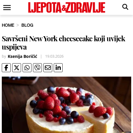
HOME
BLOG
Savršeni New York cheesecake koji uvijek
uspijeva
by
Ksenija Boričić
|
19.03.2026