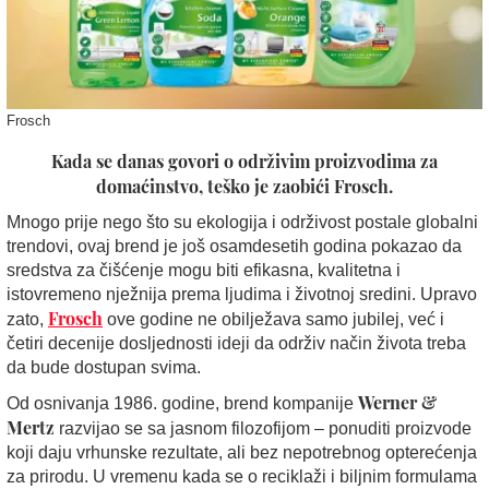
Frosch
Kada se danas govori o održivim proizvodima za
domaćinstvo, teško je zaobići Frosch.
Mnogo prije nego što su ekologija i održivost postale globalni
trendovi, ovaj brend je još osamdesetih godina pokazao da
sredstva za čišćenje mogu biti efikasna, kvalitetna i
istovremeno nježnija prema ljudima i životnoj sredini. Upravo
Frosch
zato,
ove godine ne obilježava samo jubilej, već i
četiri decenije dosljednosti ideji da održiv način života treba
da bude dostupan svima.
Werner &
Od osnivanja 1986. godine, brend kompanije
Mertz
razvijao se sa jasnom filozofijom – ponuditi proizvode
koji daju vrhunske rezultate, ali bez nepotrebnog opterećenja
za prirodu. U vremenu kada se o reciklaži i biljnim formulama