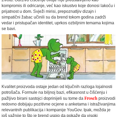
kompromis ili odricanje, već kao iskustvo koje donosi lakoću i
prijatnost u dom. Svježi mirisi, prepoznatljiv dizajn i
simpatični žabac učinili su da brend tokom godina zadrži
vedar i pristupačan identitet, uprkos ozbiljnim temama kojima
se bavi.
Kvalitet proizvoda ostaje jedan od ključnih razloga lojalnosti
potrošača. Formule na biljnoj bazi, efikasnost u čišćenju i
Frosch
pažljivo birani sastojci doprinijeli su tome da
proizvodi
redovno dobijaju pozitivne ocjene u anketama i istraživanjima
relevantnih publikacija i kompanije YouGov. Ipak, možda je
još važnije to što je brend uspio da pokaže da visoki