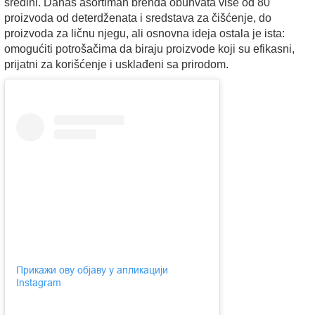
sredini. Danas asortiman brenda obuhvata više od 80
proizvoda od deterdženata i sredstava za čišćenje, do
proizvoda za ličnu njegu, ali osnovna ideja ostala je ista:
omogućiti potrošačima da biraju proizvode koji su efikasni,
prijatni za korišćenje i usklađeni sa prirodom.
Прикажи ову објаву у апликацији
Instagram