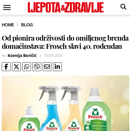
HOME
BLOG
Od pionira održivosti do omiljenog brenda
domaćinstava: Frosch slavi 40. rođendan
by
Ksenija Boričić
|
03.06.2026