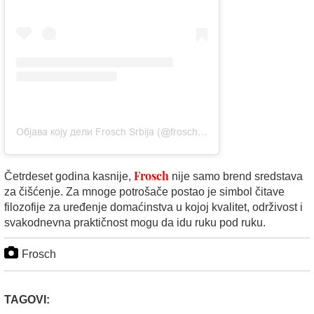
Објава коју дели Frosch Srbija (@frosch_srb)
Frosch
Četrdeset godina kasnije,
nije samo brend sredstava
za čišćenje. Za mnoge potrošače postao je simbol čitave
filozofije za uređenje domaćinstva u kojoj kvalitet, održivost i
svakodnevna praktičnost mogu da idu ruku pod ruku.
Frosch
TAGOVI: