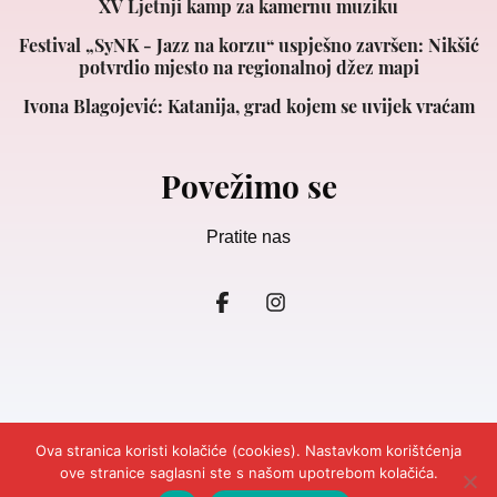
XV Ljetnji kamp za kamernu muziku
Festival „SyNK - Jazz na korzu“ uspješno završen: Nikšić
potvrdio mjesto na regionalnoj džez mapi
Ivona Blagojević: Katanija, grad kojem se uvijek vraćam
Povežimo se
Pratite nas
Ova stranica koristi kolačiće (cookies). Nastavkom korištćenja
ove stranice saglasni ste s našom upotrebom kolačića.
© 2026
Ljepota&Zdravlje Crna Gora.
Design and Development
Cubes.