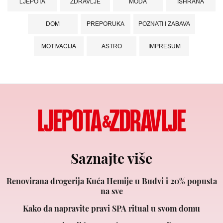
LJEPOTA
ZDRAVLJE
MODA
ISHRANA
DOM
PREPORUKA
POZNATI I ZABAVA
MOTIVACIJA
ASTRO
IMPRESUM
Saznajte više
Renovirana drogerija Kuća Hemije u Budvi i 20% popusta
na sve
Kako da napravite pravi SPA ritual u svom domu