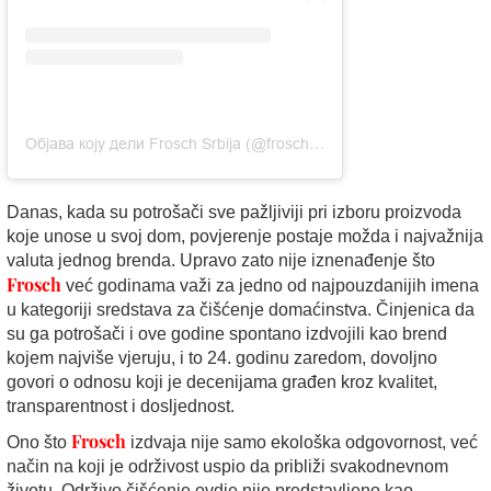
Објава коју дели Frosch Srbija (@frosch_srb)
Danas, kada su potrošači sve pažljiviji pri izboru proizvoda
koje unose u svoj dom, povjerenje postaje možda i najvažnija
valuta jednog brenda. Upravo zato nije iznenađenje što
Frosch
već godinama važi za jedno od najpouzdanijih imena
u kategoriji sredstava za čišćenje domaćinstva. Činjenica da
su ga potrošači i ove godine spontano izdvojili kao brend
kojem najviše vjeruju, i to 24. godinu zaredom, dovoljno
govori o odnosu koji je decenijama građen kroz kvalitet,
transparentnost i dosljednost.
Frosch
Ono što
izdvaja nije samo ekološka odgovornost, već
način na koji je održivost uspio da približi svakodnevnom
životu. Održivo čišćenje ovdje nije predstavljeno kao