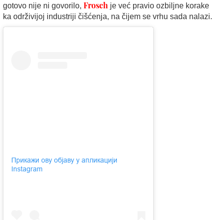
Frosch
gotovo nije ni govorilo,
je već pravio ozbiljne korake
ka održivijoj industriji čišćenja, na čijem se vrhu sada nalazi.
Прикажи ову објаву у апликацији
Instagram