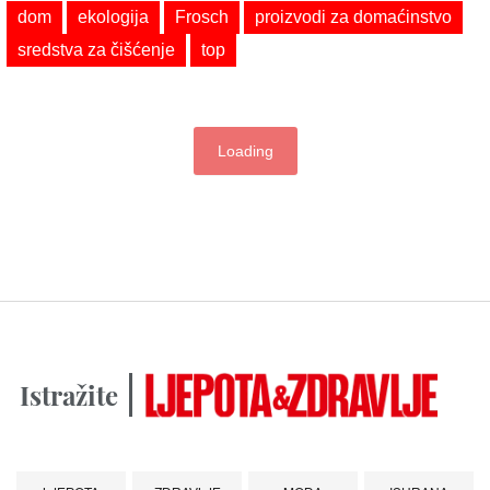
dom
ekologija
Frosch
proizvodi za domaćinstvo
sredstva za čišćenje
top
Loading
Istražite