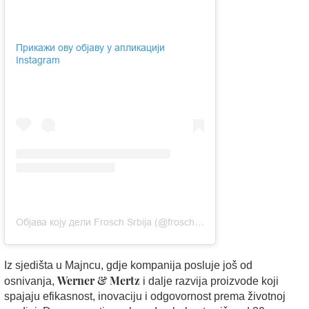
Прикажи ову објаву у апликацији
Instagram
Објава коју дели Frosch Srbija (@frosch_srb)
Iz sjedišta u Majncu, gdje kompanija posluje još od
Werner & Mertz
osnivanja,
i dalje razvija proizvode koji
spajaju efikasnost, inovaciju i odgovornost prema životnoj