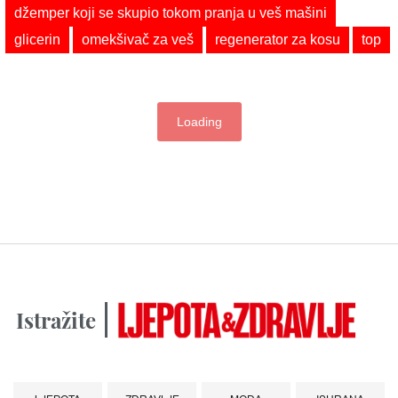
džemper koji se skupio tokom pranja u veš mašini
glicerin
omekšivač za veš
regenerator za kosu
top
Loading
Istražite