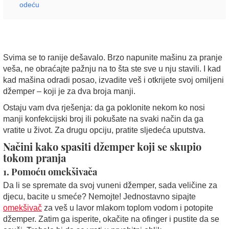
odeću
Svima se to ranije dešavalo. Brzo napunite mašinu za pranje
veša, ne obraćajte pažnju na to šta ste sve u nju stavili. I kad
kad mašina odradi posao, izvadite veš i otkrijete svoj omiljeni
džemper – koji je za dva broja manji.
Ostaju vam dva rješenja: da ga poklonite nekom ko nosi
manji konfekcijski broj ili pokušate na svaki način da ga
vratite u život. Za drugu opciju, pratite sljedeća uputstva.
Načini kako spasiti džemper koji se skupio
tokom pranja
1. Pomoću omekšivača
Da li se spremate da svoj vuneni džemper, sada veličine za
djecu, bacite u smeće? Nemojte! Jednostavno sipajte
omekšivač
za veš u lavor mlakom toplom vodom i potopite
džemper. Zatim ga isperite, okačite na ofinger i pustite da se