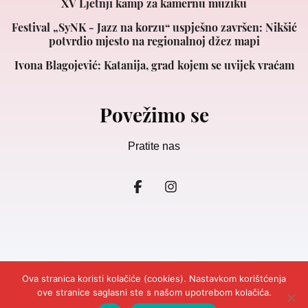
XV Ljetnji kamp za kamernu muziku
Festival „SyNK - Jazz na korzu“ uspješno završen: Nikšić
potvrdio mjesto na regionalnoj džez mapi
Ivona Blagojević: Katanija, grad kojem se uvijek vraćam
Povežimo se
Pratite nas
Ova stranica koristi kolačiće (cookies). Nastavkom korištćenja
ove stranice saglasni ste s našom upotrebom kolačića.
© 2026
Ljepota&Zdravlje Crna Gora.
Design and Development
Cubes.