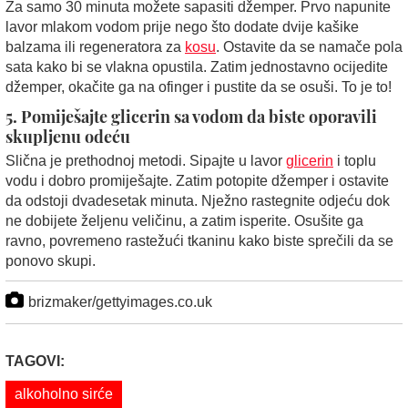
Za samo 30 minuta možete sapasiti džemper. Prvo napunite
lavor mlakom vodom prije nego što dodate dvije kašike
balzama ili regeneratora za
kosu
. Ostavite da se namače pola
sata kako bi se vlakna opustila. Zatim jednostavno ocijedite
džemper, okačite ga na ofinger i pustite da se osuši. To je to!
5. Pomiješajte glicerin sa vodom da biste oporavili
skupljenu odeću
Slična je prethodnoj metodi. Sipajte u lavor
glicerin
i toplu
vodu i dobro promiješajte. Zatim potopite džemper i ostavite
da odstoji dvadesetak minuta. Nježno rastegnite odjeću dok
ne dobijete željenu veličinu, a zatim isperite. Osušite ga
ravno, povremeno rastežući tkaninu kako biste sprečili da se
ponovo skupi.
brizmaker/gettyimages.co.uk
TAGOVI:
alkoholno sirće