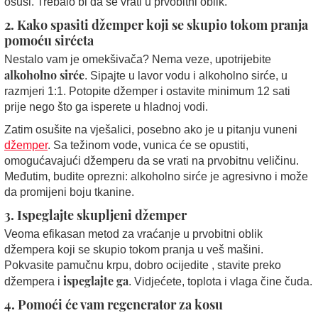
osuši. Trebalo bi da se vrati u prvobitni oblik.
2. Kako spasiti džemper koji se skupio tokom pranja
pomoću sirćeta
Nestalo vam je omekšivača? Nema veze, upotrijebite
alkoholno sirće
. Sipajte u lavor vodu i alkoholno sirće, u
razmjeri 1:1. Potopite džemper i ostavite minimum 12 sati
prije nego što ga isperete u hladnoj vodi.
Zatim osušite na vješalici, posebno ako je u pitanju vuneni
džemper
. Sa težinom vode, vunica će se opustiti,
omogućavajući džemperu da se vrati na prvobitnu veličinu.
Međutim, budite oprezni: alkoholno sirće je agresivno i može
da promijeni boju tkanine.
3. Ispeglajte skupljeni džemper
Veoma efikasan metod za vraćanje u prvobitni oblik
džempera koji se skupio tokom pranja u veš mašini.
Pokvasite pamučnu krpu, dobro ocijedite , stavite preko
ispeglajte ga
džempera i
. Vidjećete, toplota i vlaga čine čuda.
4. Pomoći će vam regenerator za kosu