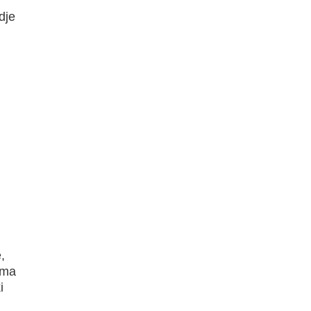
dje
,
ima
i