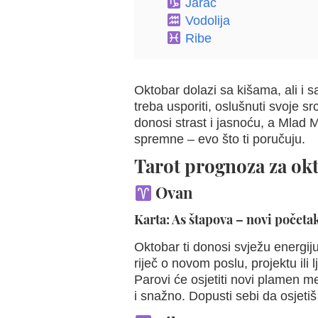
Jarac
Vodolija
Ribe
Oktobar dolazi sa kišama, ali i 
treba usporiti, oslušnuti svoje 
donosi strast i jasnoću, a Mlad 
spremne – evo što ti poručuju.
Tarot prognoza za ok
Ovan
Karta: As štapova – novi početak
Oktobar ti donosi svježu energiju 
riječ o novom poslu, projektu ili
Parovi će osjetiti novi plamen m
i snažno. Dopusti sebi da osjetiš