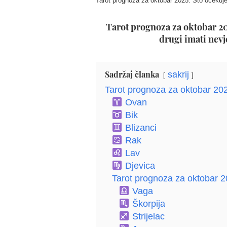
Tarot prognoza za oktobar 2025: Što očekuj
Tarot prognoza za oktobar 20
drugi imati nevj
Sadržaj članka
sakrij
Tarot prognoza za oktobar 20
Ovan
Bik
Blizanci
Rak
Lav
Djevica
Tarot prognoza za oktobar 
Vaga
Škorpija
Strijelac