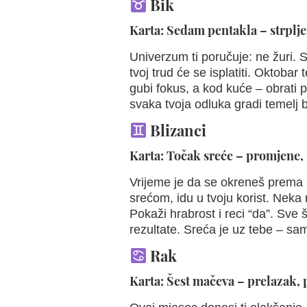
Bik
Karta: Sedam pentakla – strplje
Univerzum ti poručuje: ne žuri. S
tvoj trud će se isplatiti. Oktobar
gubi fokus, a kod kuće – obrati pa
svaka tvoja odluka gradi temelj
Blizanci
Karta: Točak sreće – promjene,
Vrijeme je da se okreneš prema 
srećom, idu u tvoju korist. Neka 
Pokaži hrabrost i reci “da”. Sve 
rezultate. Sreća je uz tebe – sam
Rak
Karta: Šest mačeva – prelazak, 