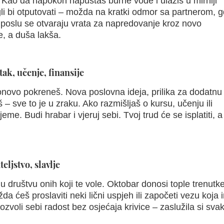
 Kao da napokon napuštaš burne vode i ulaziš u mirniji
li bi otputovati – možda na kratki odmor sa partnerom, g
 poslu se otvaraju vrata za napredovanje kroz novo
je, a duša lakša.
ak, učenje, finansije
ponovo pokreneš. Nova poslovna ideja, prilika za dodatnu
 – sve to je u zraku. Ako razmišljaš o kursu, učenju ili
eme. Budi hrabar i vjeruj sebi. Tvoj trud će se isplatiti, a
eljstvo, slavlje
 u društvu onih koji te vole. Oktobar donosi tople trenutke
da ćeš proslaviti neki lični uspjeh ili započeti vezu koja 
ozvoli sebi radost bez osjećaja krivice – zaslužila si svak