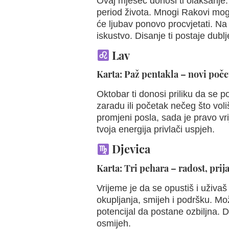
Ovaj mjesec donosi ti olakšanje.
period života. Mnogi Rakovi mog
će ljubav ponovo procvjetati. Na
iskustvo. Disanje ti postaje dubl
Lav
Karta: Paž pentakla – novi počet
Oktobar ti donosi priliku da se 
zaradu ili početak nečeg što voliš
promjeni posla, sada je pravo vrij
tvoja energija privlači uspjeh.
Djevica
Karta: Tri pehara – radost, prijat
Vrijeme je da se opustiš i uživaš
okupljanja, smijeh i podršku. Mož
potencijal da postane ozbiljna. D
osmijeh.