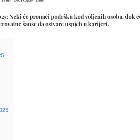
e svaki horoskopski znak
25: Neki će pronaći podršku kod voljenih osoba, dok ć
erovatne šanse da ostvare uspjeh u karijeri.
25
2025