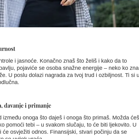
gurnost
ntrole i jasnoće. Konačno znaš što želiš i kako da to
jubavlju, pojaviće se osoba snažne energije – neko ko zna
e. U poslu dolazi nagrada za tvoj trud i ozbiljnost. Ti si 
odlučna.
a, davanje i primanje
d između onoga što daješ i onoga što primaš. Možda će
pomoći tebi – u svakom slučaju, to će biti ljekovito. U
i će osvježiti odnos. Finansijski, stvari počinju da se
ro se uvijek vraća.