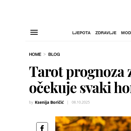
LJEPOTA
ZDRAVLJE
MOD
HOME
BLOG
Tarot prognoza z
očekuje svaki h
by
Ksenija Boričić
|
08.10.2025