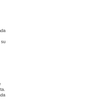
ada
 su
e
ta.
ada