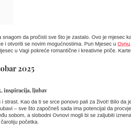
sa snagom da pročisti sve što je zastalo. Ovo je mjesec k
srce i otvoriti se novim mogućnostima. Pun Mjesec u
Ovnu
Mjesec u Vagi pokreće romantične i kreativne priče. Karte
tobar 2025
, inspiracija, ljubav
i strast. Kao da ti se srce ponovo pali za život! Bilo da j
 ljubavi – sve što započneš sada ima potencijal da procvje
eđu sobom, a slobodni Ovnovi mogli bi se zaljubiti iznen
 čaroliju početka.