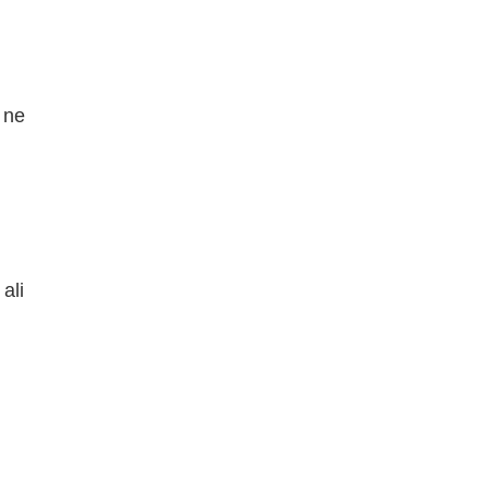
i ne
i
ali