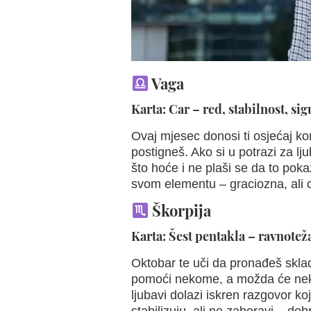
Vaga
Karta: Car – red, stabilnost, si
Ovaj mjesec donosi ti osjećaj ko
postigneš. Ako si u potrazi za l
što hoće i ne plaši se da to pokaž
svom elementu – graciozna, ali 
Škorpija
Karta: Šest pentakla – ravnotež
Oktobar te uči da pronađeš skla
pomoći nekome, a možda će neko 
ljubavi dolazi iskren razgovor koj
stabilizuju, ali ne zaboravi – dob