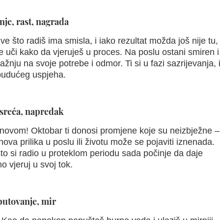
nje, rast, nagrada
ve što radiš ima smisla, i iako rezultat možda još nije tu,
 te uči kako da vjeruješ u proces. Na poslu ostani smiren 
žnju na svoje potrebe i odmor. Ti si u fazi sazrijevanja, 
 budućeg uspjeha.
 sreća, napredak
novom! Oktobar ti donosi promjene koje su neizbježne – 
nova prilika u poslu ili životu može se pojaviti iznenada.
što si radio u proteklom periodu sada počinje da daje
o vjeruj u svoj tok.
putovanje, mir