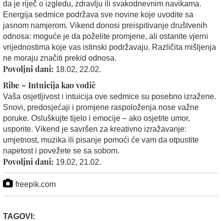
da je riječ o izgledu, zdravlju ili svakodnevnim navikama.
Energija sedmice podržava sve novine koje uvodite sa
jasnom namjerom. Vikend donosi preispitivanje društvenih
odnosa: moguće je da poželite promjene, ali ostanite vjerni
vrijednostima koje vas istinski podržavaju. Različita mišljenja
ne moraju značiti prekid odnosa.
Povoljni dani:
18.02, 22.02.
Ribe – Intuicija kao vodič
Vaša osjetljivost i intuicija ove sedmice su posebno izražene.
Snovi, predosjećaji i promjene raspoloženja nose važne
poruke. Osluškujte tijelo i emocije – ako osjetite umor,
usporite. Vikend je savršen za kreativno izražavanje:
umjetnost, muzika ili pisanje pomoći će vam da otpustite
napetost i povežete se sa sobom.
Povoljni dani:
19.02, 21.02.
freepik.com
TAGOVI: