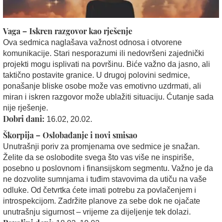
Vaga – Iskren razgovor kao rješenje
Ova sedmica naglašava važnost odnosa i otvorene
komunikacije. Stari nesporazumi ili nedovršeni zajednički
projekti mogu isplivati na površinu. Biće važno da jasno, ali
taktično postavite granice. U drugoj polovini sedmice,
ponašanje bliske osobe može vas emotivno uzdrmati, ali
miran i iskren razgovor može ublažiti situaciju. Ćutanje sada
nije rješenje.
Dobri dani:
16.02, 20.02.
Škorpija – Oslobađanje i novi smisao
Unutrašnji poriv za promjenama ove sedmice je snažan.
Želite da se oslobodite svega što vas više ne inspiriše,
posebno u poslovnom i finansijskom segmentu. Važno je da
ne dozvolite sumnjama i tuđim stavovima da utiču na vaše
odluke. Od četvrtka ćete imati potrebu za povlačenjem i
introspekcijom. Zadržite planove za sebe dok ne ojačate
unutrašnju sigurnost – vrijeme za dijeljenje tek dolazi.