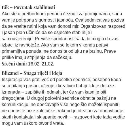
Bik – Povratak stabilnosti
Ako ste u prethodnom periodu čeznuli za promjenama, sada
vam je potrebna sigurnost i jasnoća. Ova sedmica vas poziva
da se vratite rutini koja vam donosi mir. Organizovan raspored
i jasan plan učiniće da se osjećate stabilnije i
samouvjerenije. Previše spontanosti sada bi moglo da vas
izbaci iz ravnoteže. Ako vam se tokom vikenda pojavi
primamljiva ponuda, ne donosite odluku na brzinu. Prave
prilike imaju strpljenja da sačekaju.
Srećni dani:
16.02, 21.02.
Blizanci – Snaga riječi i ideja
Inspiracija vas prati već od početka sedmice, posebno kada
su u pitanju posao, učenje i kreativni hobiji. Ideje dolaze
iznenada – zapišite ih odmah, jer će vam kasnije biti
dragocjene. U drugoj polovini sedmice obratite pažnju na
komunikaciju: ne obećavajte više nego što možete ispuniti i
ne donosite brze zaključke. Vikend je idealan za obnavljanje
starih kontakata i sklapanje novih – razgovori koje tada vodite
mogu vam uskoro otvoriti vrata.