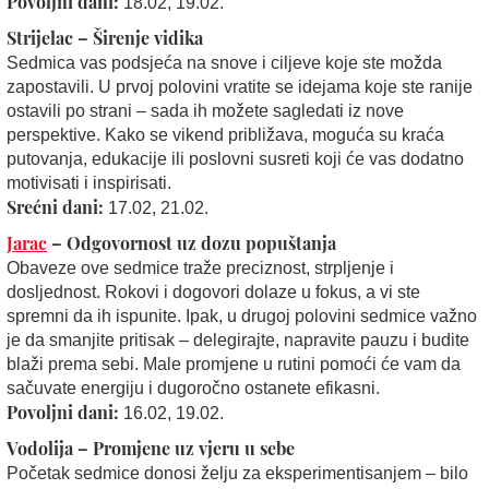
Povoljni dani:
18.02, 19.02.
Strijelac – Širenje vidika
Sedmica vas podsjeća na snove i ciljeve koje ste možda
zapostavili. U prvoj polovini vratite se idejama koje ste ranije
ostavili po strani – sada ih možete sagledati iz nove
perspektive. Kako se vikend približava, moguća su kraća
putovanja, edukacije ili poslovni susreti koji će vas dodatno
motivisati i inspirisati.
Srećni dani:
17.02, 21.02.
Jarac
– Odgovornost uz dozu popuštanja
Obaveze ove sedmice traže preciznost, strpljenje i
dosljednost. Rokovi i dogovori dolaze u fokus, a vi ste
spremni da ih ispunite. Ipak, u drugoj polovini sedmice važno
je da smanjite pritisak – delegirajte, napravite pauzu i budite
blaži prema sebi. Male promjene u rutini pomoći će vam da
sačuvate energiju i dugoročno ostanete efikasni.
Povoljni dani:
16.02, 19.02.
Vodolija – Promjene uz vjeru u sebe
Početak sedmice donosi želju za eksperimentisanjem – bilo