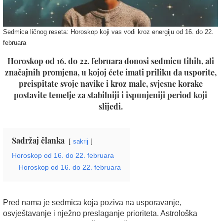
Sedmica ličnog reseta: Horoskop koji vas vodi kroz energiju od 16. do 22.
februara
Horoskop od 16. do 22. februara donosi sedmicu tihih, ali
značajnih promjena, u kojoj ćete imati priliku da usporite,
preispitate svoje navike i kroz male, svjesne korake
postavite temelje za stabilniji i ispunjeniji period koji
slijedi.
Sadržaj članka
sakrij
Horoskop od 16. do 22. februara
Horoskop od 16. do 22. februara
Pred nama je sedmica koja poziva na usporavanje,
osvještavanje i nježno preslaganje prioriteta. Astrološka