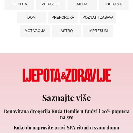
LJEPOTA
ZDRAVLJE
MODA
ISHRANA
DOM
PREPORUKA
POZNATI I ZABAVA
MOTIVACIJA
ASTRO
IMPRESUM
Saznajte više
Renovirana drogerija Kuća Hemije u Budvi i 20% popusta
na sve
Kako da napravite pravi SPA ritual u svom domu