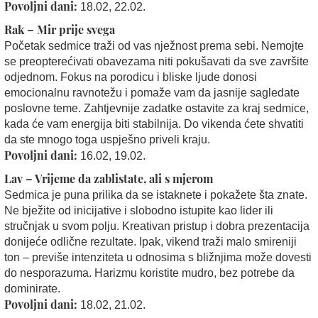
Povoljni dani:
18.02, 22.02.
Rak – Mir prije svega
Početak sedmice traži od vas nježnost prema sebi. Nemojte
se preopterećivati obavezama niti pokušavati da sve završite
odjednom. Fokus na porodicu i bliske ljude donosi
emocionalnu ravnotežu i pomaže vam da jasnije sagledate
poslovne teme. Zahtjevnije zadatke ostavite za kraj sedmice,
kada će vam energija biti stabilnija. Do vikenda ćete shvatiti
da ste mnogo toga uspješno priveli kraju.
Povoljni dani:
16.02, 19.02.
Lav – Vrijeme da zablistate, ali s mjerom
Sedmica je puna prilika da se istaknete i pokažete šta znate.
Ne bježite od inicijative i slobodno istupite kao lider ili
stručnjak u svom polju. Kreativan pristup i dobra prezentacija
donijeće odlične rezultate. Ipak, vikend traži malo smireniji
ton – previše intenziteta u odnosima s bližnjima može dovesti
do nesporazuma. Harizmu koristite mudro, bez potrebe da
dominirate.
Povoljni dani:
18.02, 21.02.