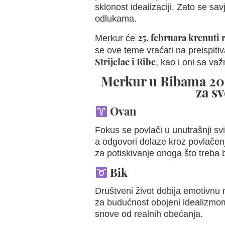
sklonost idealizaciji. Zato se s
odlukama.
25. februara krenuti
Merkur će
se ove teme vraćati na preispitiv
Strijelac i Ribe
, kao i oni sa va
Merkur u Ribama 202
za s
Ovan
Fokus se povlači u unutrašnji svij
a odgovori dolaze kroz povlačenje
za potiskivanje onoga što treba b
Bik
Društveni život dobija emotivnu n
za budućnost obojeni idealizmom. 
snove od realnih obećanja.