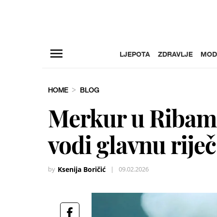
LJEPOTA
ZDRAVLJE
MOD
HOME
BLOG
Merkur u Ribama
vodi glavnu riječ
by
Ksenija Boričić
|
09.02.2026