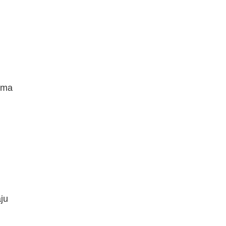
jima
ju