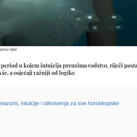
avnu riječ
eriod u kojem intuicija preuzima vođstvo, riječi post
še, a osjećaji važniji od logike
zumi, intuicije i otkrovenja za sve horoskopske