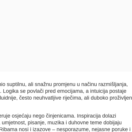
io suptilnu, ali snažnu promjenu u načinu razmišljanja,
 Logika se povlači pred emocijama, a intuicija postaje
uidnije, često neuhvatljive riječima, ali duboko proživlje
eruje osjećaju nego činjenicama. Inspiracija dolazi
 umjetnost, pisanje, muzika i duhovne teme dobijaju
 Ribama nosi i izazove – nesporazume, nejasne poruke i