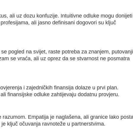
kus, ali uz dozu konfuzije. Intuitivne odluke mogu donijeti
 profesijama, ali jasno definisani dogovori su ključ
ri se pogled na svijet, raste potreba za znanjem, putovan
zam se vraća, ali uz oprez da se stvarnost ne posmatra
vjerenja i zajedničkih finansija dolaze u prvi plan.
 ali finansijske odluke zahtijevaju dodatnu provjeru.
e razumom. Empatija je naglašena, ali granice lako posta
je ključ očuvanja ravnoteže u partnerstvima.