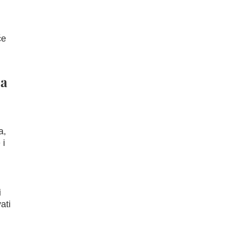
će
ja
a,
 i
i
ati