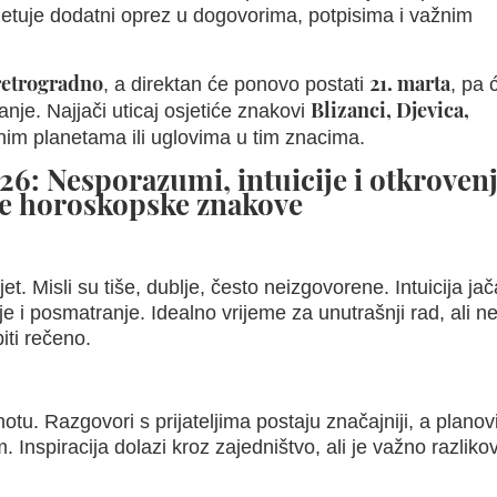
avjetuje dodatni oprez u dogovorima, potpisima i važnim
 retrogradno
21. marta
, a direktan će ponovo postati
, pa 
Blizanci, Djevica,
anje. Najjači uticaj osjetiće znakovi
žnim planetama ili uglovima u tim znacima.
6: Nesporazumi, intuicije i otkroven
ve horoskopske znakove
et. Misli su tiše, dublje, često neizgovorene. Intuicija jač
 i posmatranje. Idealno vrijeme za unutrašnji rad, ali ne
iti rečeno.
otu. Razgovori s prijateljima postaju značajniji, a planov
Inspiracija dolazi kroz zajedništvo, ali je važno razlikov