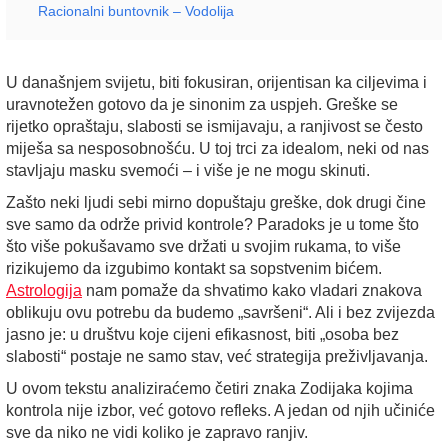
Racionalni buntovnik – Vodolija
U današnjem svijetu, biti fokusiran, orijentisan ka ciljevima i
uravnotežen gotovo da je sinonim za uspjeh. Greške se
rijetko opraštaju, slabosti se ismijavaju, a ranjivost se često
miješa sa nesposobnošću. U toj trci za idealom, neki od nas
stavljaju masku svemoći – i više je ne mogu skinuti.
Zašto neki ljudi sebi mirno dopuštaju greške, dok drugi čine
sve samo da održe privid kontrole? Paradoks je u tome što
što više pokušavamo sve držati u svojim rukama, to više
rizikujemo da izgubimo kontakt sa sopstvenim bićem.
Astrologija
nam pomaže da shvatimo kako vladari znakova
oblikuju ovu potrebu da budemo „savršeni“. Ali i bez zvijezda
jasno je: u društvu koje cijeni efikasnost, biti „osoba bez
slabosti“ postaje ne samo stav, već strategija preživljavanja.
U ovom tekstu analiziraćemo četiri znaka Zodijaka kojima
kontrola nije izbor, već gotovo refleks. A jedan od njih učiniće
sve da niko ne vidi koliko je zapravo ranjiv.