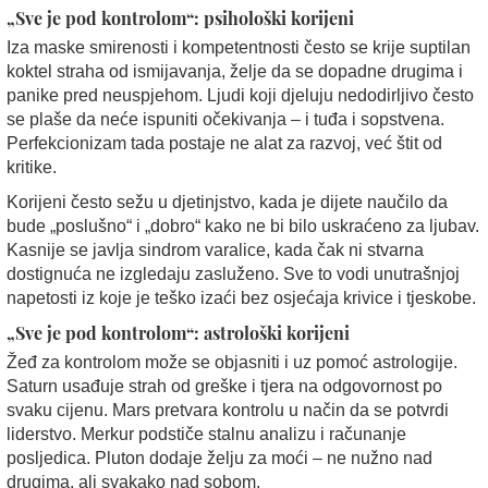
„Sve je pod kontrolom“: psihološki korijeni
Iza maske smirenosti i kompetentnosti često se krije suptilan
koktel straha od ismijavanja, želje da se dopadne drugima i
panike pred neuspjehom. Ljudi koji djeluju nedodirljivo često
se plaše da neće ispuniti očekivanja – i tuđa i sopstvena.
Perfekcionizam tada postaje ne alat za razvoj, već štit od
kritike.
Korijeni često sežu u djetinjstvo, kada je dijete naučilo da
bude „poslušno“ i „dobro“ kako ne bi bilo uskraćeno za ljubav.
Kasnije se javlja sindrom varalice, kada čak ni stvarna
dostignuća ne izgledaju zasluženo. Sve to vodi unutrašnjoj
napetosti iz koje je teško izaći bez osjećaja krivice i tjeskobe.
„Sve je pod kontrolom“: astrološki korijeni
Žeđ za kontrolom može se objasniti i uz pomoć astrologije.
Saturn usađuje strah od greške i tjera na odgovornost po
svaku cijenu. Mars pretvara kontrolu u način da se potvrdi
liderstvo. Merkur podstiče stalnu analizu i računanje
posljedica. Pluton dodaje želju za moći – ne nužno nad
drugima, ali svakako nad sobom.