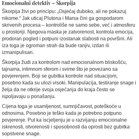
Emocionalni detektiv – Škorpija
Škorpija živi po principu: „Osjećaj duboko, ali ne pokazuj
nikome.“ Jak uticaj Plutona i Marsa čini ga gospodarom
skrivenih procesa – kontroliše ne samo sebe, već i atmosferu
u prostoriji. Njegova maska je zatvorenost, kontrola emocija,
prodoran pogled i potpuni izostanak slabosti na površini. Ali
iza toga je ogroman strah da bude ranjiv, izdan ili
izmanipulisan.
Škorpija žudi za kontrolom nad emocionalnom bliskošću,
tajnama, intimnom sferom i svime što je povezano sa
povjerenjem. Boji se gubitka kontrole nad situacijom,
posebno kada su ulozi visoki. Manipulacija, testiranje snage i
želja da ne otkrije svoja osjećanja do kraja često se
ispoljavaju u ponašanju.
Cijena toga je usamljenost, sumnjičavost, poteškoće u
odnosima. Posebno je teško kada je potrebno potpuno
povjerenje. Put ka iscjeljenju je u razvijanju emocionalne
iskrenosti, otvorenosti i sposobnosti da oprosti bez gubitka
sopstvene snage.