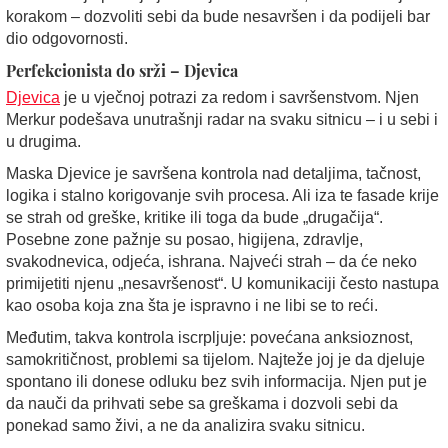
korakom – dozvoliti sebi da bude nesavršen i da podijeli bar
dio odgovornosti.
Perfekcionista do srži – Djevica
Djevica
je u vječnoj potrazi za redom i savršenstvom. Njen
Merkur podešava unutrašnji radar na svaku sitnicu – i u sebi i
u drugima.
Maska Djevice je savršena kontrola nad detaljima, tačnost,
logika i stalno korigovanje svih procesa. Ali iza te fasade krije
se strah od greške, kritike ili toga da bude „drugačija“.
Posebne zone pažnje su posao, higijena, zdravlje,
svakodnevica, odjeća, ishrana. Najveći strah – da će neko
primijetiti njenu „nesavršenost“. U komunikaciji često nastupa
kao osoba koja zna šta je ispravno i ne libi se to reći.
Međutim, takva kontrola iscrpljuje: povećana anksioznost,
samokritičnost, problemi sa tijelom. Najteže joj je da djeluje
spontano ili donese odluku bez svih informacija. Njen put je
da nauči da prihvati sebe sa greškama i dozvoli sebi da
ponekad samo živi, a ne da analizira svaku sitnicu.