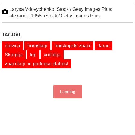
Larysa Vdovychenko,iStock / Getty Images Plus;
alexandr_1958, iStock / Getty Images Plus
TAGOVI:
djevica
horoskop
horskopski znaci
Jarac
Škorpija
top
vodolija
znaci koji ne podnose slabost
Loading