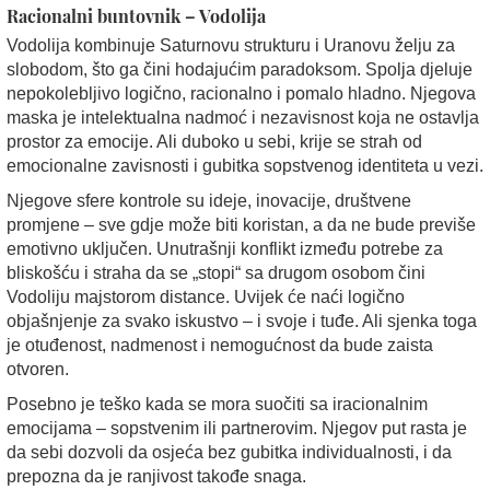
Racionalni buntovnik – Vodolija
Vodolija kombinuje Saturnovu strukturu i Uranovu želju za
slobodom, što ga čini hodajućim paradoksom. Spolja djeluje
nepokolebljivo logično, racionalno i pomalo hladno. Njegova
maska je intelektualna nadmoć i nezavisnost koja ne ostavlja
prostor za emocije. Ali duboko u sebi, krije se strah od
emocionalne zavisnosti i gubitka sopstvenog identiteta u vezi.
Njegove sfere kontrole su ideje, inovacije, društvene
promjene – sve gdje može biti koristan, a da ne bude previše
emotivno uključen. Unutrašnji konflikt između potrebe za
bliskošću i straha da se „stopi“ sa drugom osobom čini
Vodoliju majstorom distance. Uvijek će naći logično
objašnjenje za svako iskustvo – i svoje i tuđe. Ali sjenka toga
je otuđenost, nadmenost i nemogućnost da bude zaista
otvoren.
Posebno je teško kada se mora suočiti sa iracionalnim
emocijama – sopstvenim ili partnerovim. Njegov put rasta je
da sebi dozvoli da osjeća bez gubitka individualnosti, i da
prepozna da je ranjivost takođe snaga.