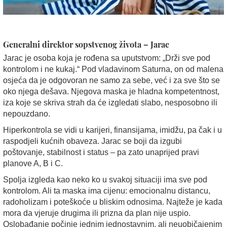
Generalni direktor sopstvenog života – Jarac
Jarac je osoba koja je rođena sa uputstvom: „Drži sve pod
kontrolom i ne kukaj.“ Pod vladavinom Saturna, on od malena
osjeća da je odgovoran ne samo za sebe, već i za sve što se
oko njega dešava. Njegova maska je hladna kompetentnost,
iza koje se skriva strah da će izgledati slabo, nesposobno ili
nepouzdano.
Hiperkontrola se vidi u karijeri, finansijama, imidžu, pa čak i u
raspodjeli kućnih obaveza. Jarac se boji da izgubi
poštovanje, stabilnost i status – pa zato unaprijed pravi
planove A, B i C.
Spolja izgleda kao neko ko u svakoj situaciji ima sve pod
kontrolom. Ali ta maska ima cijenu: emocionalnu distancu,
radoholizam i poteškoće u bliskim odnosima. Najteže je kada
mora da vjeruje drugima ili prizna da plan nije uspio.
Oslobađanje počinje jednim jednostavnim, ali neuobičajenim