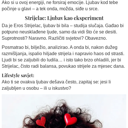
Ako si u ovoj energiji, ne forsiraj emocije. Ljubav kod tebe
počinje u glavi – a tek onda, možda, siđe u srce.
Strijelac: Ljubav kao eksperiment
Da je Eros Strijelac, ljubav bi bila – studija slučaja. Gađao bi
potpuno neusklađene ljude, samo da vidi što će se desiti.
Suprotnosti? Naravno. Različiti svjetovi? Obavezno.
Posmatrao bi, bilježio, analizirao. A onda bi, nakon dužeg
razmišljanja, ispalio hiljade strijela i napravio haos od strasti.
Ljudi bi se zaljubili do ludila… i isto tako brzo ohladili, jer bi
Strijelac, čisto radi balansa, povukao strijele za mjesec dana.
Lifestyle savjet:
Ako ti se ovakva ljubav dešava često, zapitaj se: jesi li
zaljubljen u osobu – ili u iskustvo?