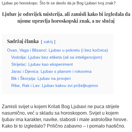
Ljubav po horoskopu: Što bi se desilo da je Bog Ljubavi tvoj znak?
Ljubav je oduvijek misterija, ali zamisli kako bi izgledala da
njome upravlja horoskopski znak, a ne slučaj
Sadržaj članka
sakrij
Ovan, Vaga i Blizanci: Ljubav u pokretu (i bez kočnica)
Vodolija: Ljubav bez etiketa (ali sa inteligencijom)
Strijelac: Ljubav kao eksperiment
Jarac i Djevica: Ljubav s planom i rokovima
Bik i Škorpija: Ljubav na provjeri
Ribe, Rak i Lav: Ljubav kakvu svi priželjkujemo
Zamisli svijet u kojem Krilati Bog Ljubavi ne puca strijele
nasumično, već u skladu sa horoskopom. Svijet u kojem
ljubav ima karakter, navike, slabosti i male astrološke hirove.
Kako bi to izgledalo? Prilično zabavno – i pomalo haotično.