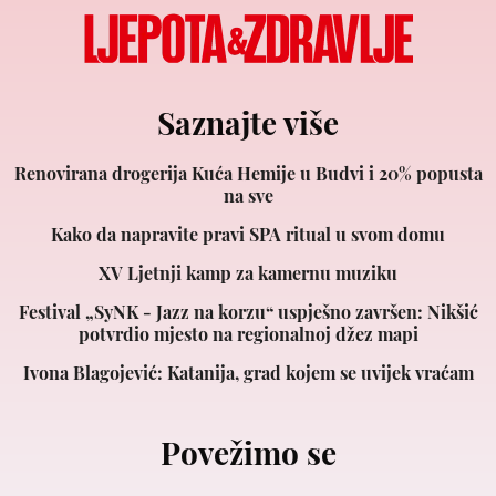
Saznajte više
Renovirana drogerija Kuća Hemije u Budvi i 20% popusta
na sve
Kako da napravite pravi SPA ritual u svom domu
XV Ljetnji kamp za kamernu muziku
Festival „SyNK - Jazz na korzu“ uspješno završen: Nikšić
potvrdio mjesto na regionalnoj džez mapi
Ivona Blagojević: Katanija, grad kojem se uvijek vraćam
Povežimo se