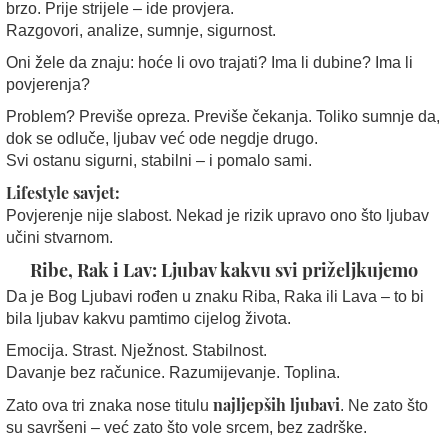
brzo. Prije strijele – ide provjera.
Razgovori, analize, sumnje, sigurnost.
Oni žele da znaju: hoće li ovo trajati? Ima li dubine? Ima li
povjerenja?
Problem? Previše opreza. Previše čekanja. Toliko sumnje da,
dok se odluče, ljubav već ode negdje drugo.
Svi ostanu sigurni, stabilni – i pomalo sami.
Lifestyle savjet:
Povjerenje nije slabost. Nekad je rizik upravo ono što ljubav
učini stvarnom.
Ribe, Rak i Lav: Ljubav kakvu svi priželjkujemo
Da je Bog Ljubavi rođen u znaku Riba, Raka ili Lava – to bi
bila ljubav kakvu pamtimo cijelog života.
Emocija. Strast. Nježnost. Stabilnost.
Davanje bez računice. Razumijevanje. Toplina.
najljepših ljubavi
Zato ova tri znaka nose titulu
. Ne zato što
su savršeni – već zato što vole srcem, bez zadrške.