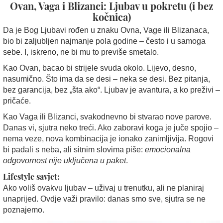
Ovan, Vaga i Blizanci: Ljubav u pokretu (i bez
kočnica)
Da je Bog Ljubavi rođen u znaku Ovna, Vage ili Blizanaca,
bio bi zaljubljen najmanje pola godine – često i u samoga
sebe. I, iskreno, ne bi mu to previše smetalo.
Kao Ovan, bacao bi strijele svuda okolo. Lijevo, desno,
nasumično. Što ima da se desi – neka se desi. Bez pitanja,
bez garancija, bez „šta ako“. Ljubav je avantura, a ko preživi –
pričaće.
Kao Vaga ili Blizanci, svakodnevno bi stvarao nove parove.
Danas vi, sjutra neko treći. Ako zaboravi koga je juče spojio –
nema veze, nova kombinacija je ionako zanimljivija. Rogovi
bi padali s neba, ali sitnim slovima piše:
emocionalna
odgovornost nije uključena u paket
.
Lifestyle savjet:
Ako voliš ovakvu ljubav – uživaj u trenutku, ali ne planiraj
unaprijed. Ovdje važi pravilo: danas smo sve, sjutra se ne
poznajemo.