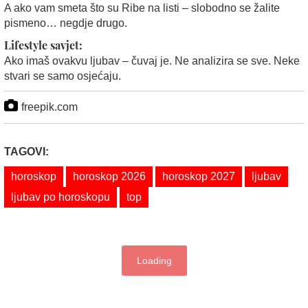
A ako vam smeta što su Ribe na listi – slobodno se žalite
pismeno… negdje drugo.
Lifestyle savjet:
Ako imaš ovakvu ljubav – čuvaj je. Ne analizira se sve. Neke
stvari se samo osjećaju.
freepik.com
TAGOVI:
horoskop
horoskop 2026
horoskop 2027
ljubav
ljubav po horoskopu
top
Loading