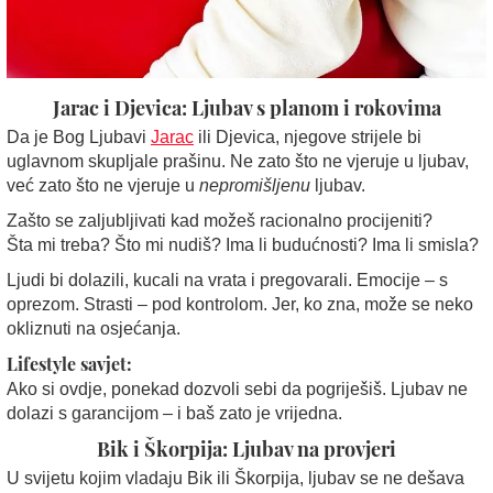
Jarac i Djevica: Ljubav s planom i rokovima
Da je Bog Ljubavi
Jarac
ili Djevica, njegove strijele bi
uglavnom skupljale prašinu. Ne zato što ne vjeruje u ljubav,
već zato što ne vjeruje u
nepromišljenu
ljubav.
Zašto se zaljubljivati kad možeš racionalno procijeniti?
Šta mi treba? Što mi nudiš? Ima li budućnosti? Ima li smisla?
Ljudi bi dolazili, kucali na vrata i pregovarali. Emocije – s
oprezom. Strasti – pod kontrolom. Jer, ko zna, može se neko
okliznuti na osjećanja.
Lifestyle savjet:
Ako si ovdje, ponekad dozvoli sebi da pogriješiš. Ljubav ne
dolazi s garancijom – i baš zato je vrijedna.
Bik i Škorpija: Ljubav na provjeri
U svijetu kojim vladaju Bik ili Škorpija, ljubav se ne dešava