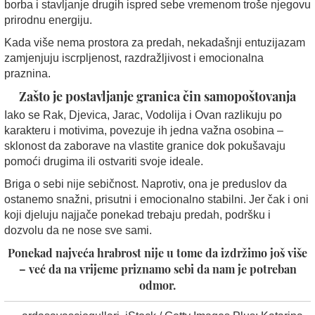
borba i stavljanje drugih ispred sebe vremenom troše njegovu
prirodnu energiju.
Kada više nema prostora za predah, nekadašnji entuzijazam
zamjenjuju iscrpljenost, razdražljivost i emocionalna
praznina.
Zašto je postavljanje granica čin samopoštovanja
Iako se Rak, Djevica, Jarac, Vodolija i Ovan razlikuju po
karakteru i motivima, povezuje ih jedna važna osobina –
sklonost da zaborave na vlastite granice dok pokušavaju
pomoći drugima ili ostvariti svoje ideale.
Briga o sebi nije sebičnost. Naprotiv, ona je preduslov da
ostanemo snažni, prisutni i emocionalno stabilni. Jer čak i oni
koji djeluju najjače ponekad trebaju predah, podršku i
dozvolu da ne nose sve sami.
Ponekad najveća hrabrost nije u tome da izdržimo još više
– već da na vrijeme priznamo sebi da nam je potreban
odmor.