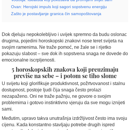
Ovan: Herojski impuls koji sagori sopstvenu energiju
Zašto je postavljanje granica čin samopoštovanja
Dok djeluju nepokolebljivo i uvijek spremno da budu oslonac
drugima, pojedini horoskopski znakovi nose teret svijeta na
svojim ramenima. Ne traže pomoć, ne žale se i rijetko
pokazuju slabost – sve dok ih sopstvena snaga ne dovede do
emocionalne iscrpljenosti.
5 horoskopskih znakova koji preuzimaju
previše na sebe – i potom se tiho slome
U svijetu koji glorifikuje produktivnost, požrtvovanost i stalnu
dostupnost, postoje ljudi čija snaga često prolazi
nezapaženo. Oni ne traže pažnju, ne govore o svojim
problemima i gotovo instinktivno vjeruju da sve mogu iznijeti
sami.
Međutim, upravo takva unutrašnja izdržljivost često ima svoju
cijenu. Kada konstantno stavljaju potrebe drugih ispred