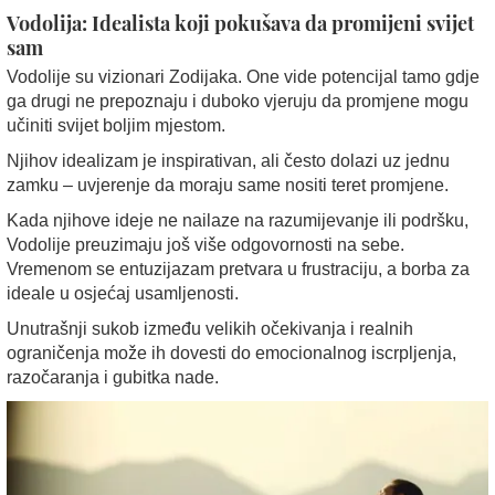
Vodolija: Idealista koji pokušava da promijeni svijet
sam
Vodolije su vizionari Zodijaka. One vide potencijal tamo gdje
ga drugi ne prepoznaju i duboko vjeruju da promjene mogu
učiniti svijet boljim mjestom.
Njihov idealizam je inspirativan, ali često dolazi uz jednu
zamku – uvjerenje da moraju same nositi teret promjene.
Kada njihove ideje ne nailaze na razumijevanje ili podršku,
Vodolije preuzimaju još više odgovornosti na sebe.
Vremenom se entuzijazam pretvara u frustraciju, a borba za
ideale u osjećaj usamljenosti.
Unutrašnji sukob između velikih očekivanja i realnih
ograničenja može ih dovesti do emocionalnog iscrpljenja,
razočaranja i gubitka nade.