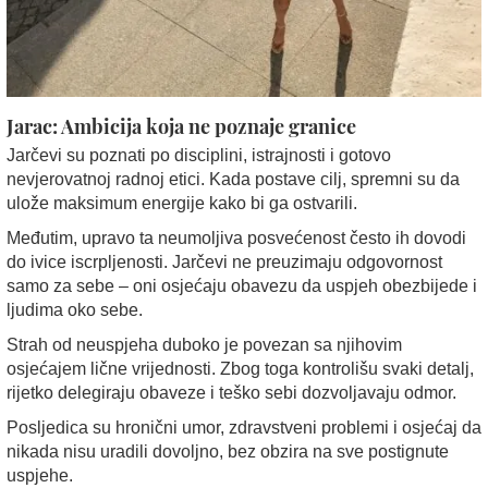
Jarac: Ambicija koja ne poznaje granice
Jarčevi su poznati po disciplini, istrajnosti i gotovo
nevjerovatnoj radnoj etici. Kada postave cilj, spremni su da
ulože maksimum energije kako bi ga ostvarili.
Međutim, upravo ta neumoljiva posvećenost često ih dovodi
do ivice iscrpljenosti. Jarčevi ne preuzimaju odgovornost
samo za sebe – oni osjećaju obavezu da uspjeh obezbijede i
ljudima oko sebe.
Strah od neuspjeha duboko je povezan sa njihovim
osjećajem lične vrijednosti. Zbog toga kontrolišu svaki detalj,
rijetko delegiraju obaveze i teško sebi dozvoljavaju odmor.
Posljedica su hronični umor, zdravstveni problemi i osjećaj da
nikada nisu uradili dovoljno, bez obzira na sve postignute
uspjehe.