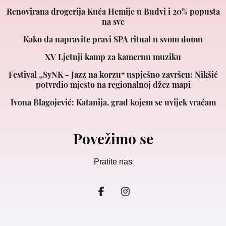
Renovirana drogerija Kuća Hemije u Budvi i 20% popusta
na sve
Kako da napravite pravi SPA ritual u svom domu
XV Ljetnji kamp za kamernu muziku
Festival „SyNK - Jazz na korzu“ uspješno završen: Nikšić
potvrdio mjesto na regionalnoj džez mapi
Ivona Blagojević: Katanija, grad kojem se uvijek vraćam
Povežimo se
Pratite nas