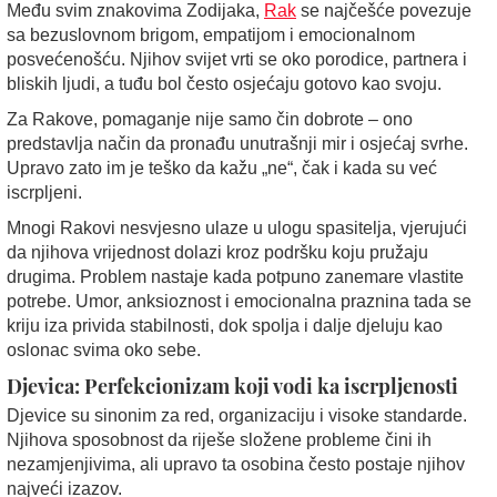
Među svim znakovima Zodijaka,
Rak
se najčešće povezuje
sa bezuslovnom brigom, empatijom i emocionalnom
posvećenošću. Njihov svijet vrti se oko porodice, partnera i
bliskih ljudi, a tuđu bol često osjećaju gotovo kao svoju.
Za Rakove, pomaganje nije samo čin dobrote – ono
predstavlja način da pronađu unutrašnji mir i osjećaj svrhe.
Upravo zato im je teško da kažu „ne“, čak i kada su već
iscrpljeni.
Mnogi Rakovi nesvjesno ulaze u ulogu spasitelja, vjerujući
da njihova vrijednost dolazi kroz podršku koju pružaju
drugima. Problem nastaje kada potpuno zanemare vlastite
potrebe. Umor, anksioznost i emocionalna praznina tada se
kriju iza privida stabilnosti, dok spolja i dalje djeluju kao
oslonac svima oko sebe.
Djevica: Perfekcionizam koji vodi ka iscrpljenosti
Djevice su sinonim za red, organizaciju i visoke standarde.
Njihova sposobnost da riješe složene probleme čini ih
nezamjenjivima, ali upravo ta osobina često postaje njihov
najveći izazov.