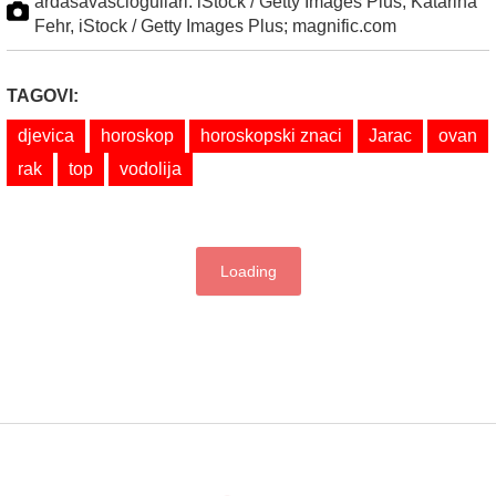
ardasavasciogullari. iStock / Getty Images Plus; Katarina
Fehr, iStock / Getty Images Plus; magnific.com
TAGOVI:
djevica
horoskop
horoskopski znaci
Jarac
ovan
rak
top
vodolija
Loading