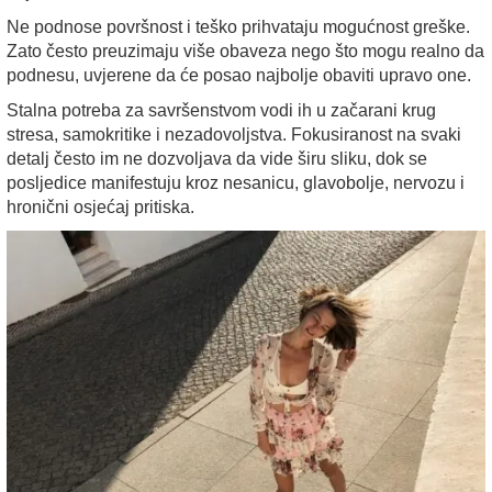
Ne podnose površnost i teško prihvataju mogućnost greške.
Zato često preuzimaju više obaveza nego što mogu realno da
podnesu, uvjerene da će posao najbolje obaviti upravo one.
Stalna potreba za savršenstvom vodi ih u začarani krug
stresa, samokritike i nezadovoljstva. Fokusiranost na svaki
detalj često im ne dozvoljava da vide širu sliku, dok se
posljedice manifestuju kroz nesanicu, glavobolje, nervozu i
hronični osjećaj pritiska.