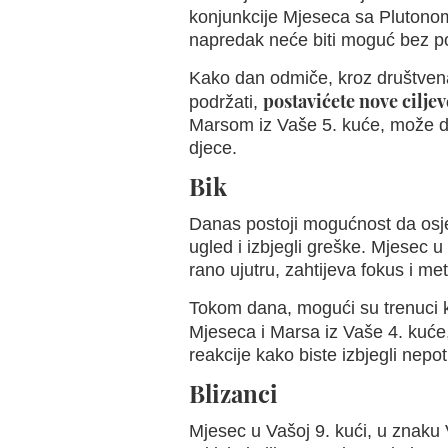
konjunkcije Mjeseca sa Plutonom
napredak neće biti moguć bez p
Kako dan odmiče, kroz društvena
postavićete nove ciljev
podržati,
Marsom iz Vaše 5. kuće, može do
djece.
Bik
Danas postoji mogućnost da osj
ugled i izbjegli greške. Mjesec u
rano ujutru, zahtijeva fokus i me
Tokom dana, mogući su trenuci k
Mjeseca i Marsa iz Vaše 4. kuć
reakcije kako biste izbjegli nep
Blizanci
Mjesec u Vašoj 9. kući, u znaku 