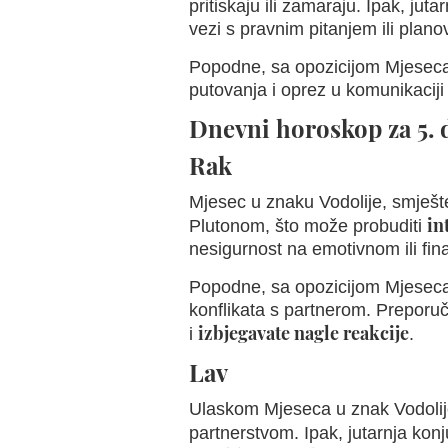
pritiskaju ili zamaraju. Ipak, ju
vezi s pravnim pitanjem ili plano
Popodne, sa opozicijom Mjeseca 
putovanja i oprez u komunikaciji
Dnevni horoskop za 5.
Rak
Mjesec u znaku Vodolije, smješte
in
Plutonom, što može probuditi
nesigurnost na emotivnom ili fi
Popodne, sa opozicijom Mjeseca i 
konflikata s partnerom. Preporu
izbjegavate nagle reakcije
i
.
Lav
Ulaskom Mjeseca u znak Vodolije
partnerstvom. Ipak, jutarnja kon