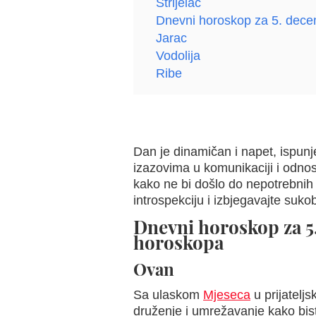
Strijelac
Dnevni horoskop za 5. dece
Jarac
Vodolija
Ribe
Dan je dinamičan i napet, ispu
izazovima u komunikaciji i odnosim
kako ne bi došlo do nepotrebnih 
introspekciju i izbjegavajte suk
Dnevni horoskop za 5
horoskopa
Ovan
Sa ulaskom
Mjeseca
u prijateljs
druženje i umrežavanje kako bist