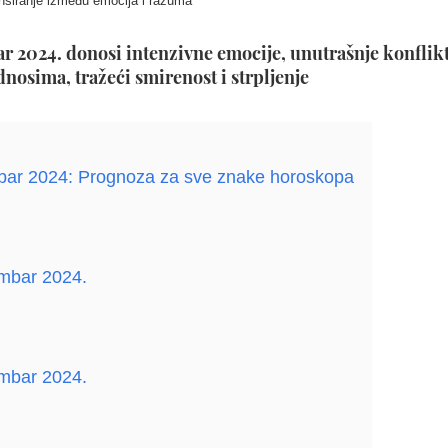
nsiranje između emocija i razuma
 2024. donosi intenzivne emocije, unutrašnje konflikt
dnosima, tražeći smirenost i strpljenje
bar 2024: Prognoza za sve znake horoskopa
mbar 2024.
mbar 2024.