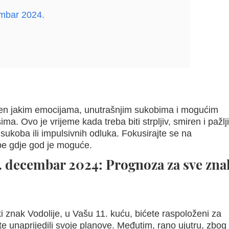
mbar 2024.
njen jakim emocijama, unutrašnjim sukobima i mogućim
a. Ovo je vrijeme kada treba biti strpljiv, smiren i pažlj
sukoba ili impulsivnih odluka. Fokusirajte se na
obe gdje god je moguće.
. decembar 2024: Prognoza za sve zna
ki znak Vodolije, u Vašu 11. kuću, bićete raspoloženi za
e unaprijedili svoje planove. Međutim, rano ujutru, zbog