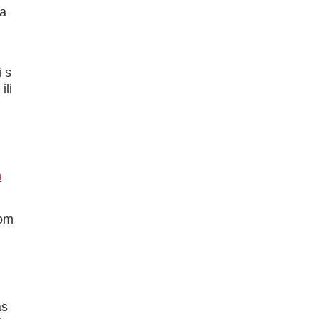
a
 s
ili
m
jom
as