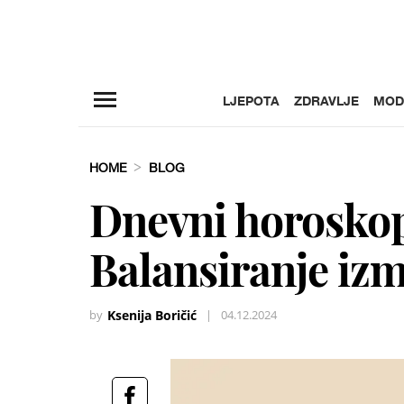
LJEPOTA
ZDRAVLJE
MOD
HOME
BLOG
Dnevni horoskop
Balansiranje iz
by
Ksenija Boričić
|
04.12.2024