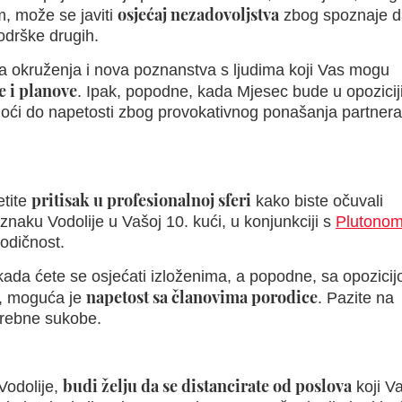
osjećaj nezadovoljstva
, može se javiti
zbog spoznaje d
odrške drugih.
 okruženja i nova poznanstva s ljudima koji Vas mogu
e i planove
. Ipak, popodne, kada Mjesec bude u opoziciji
ći do napetosti zbog provokativnog ponašanja partnera 
pritisak u profesionalnoj sferi
etite
kako biste očuvali
 znaku Vodolije u Vašoj 10. kući, u konjunkciji s
Plutono
todičnost.
ada ćete se osjećati izloženima, a popodne, sa opozici
napetost sa članovima porodice
e, moguća je
. Pazite na
otrebne sukobe.
budi želju da se distancirate od poslova
Vodolije,
koji V