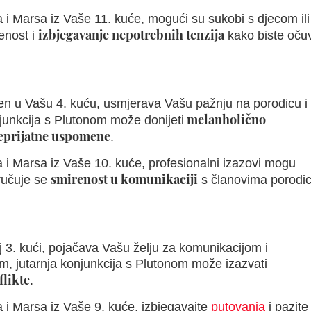
i Marsa iz Vaše 11. kuće, mogući su sukobi s djecom ili
izbjegavanje nepotrebnih tenzija
renost i
kako biste očuv
en u Vašu 4. kuću, usmjerava Vašu pažnju na porodicu i
melanholično
junkcija s Plutonom može donijeti
neprijatne uspomene
.
i Marsa iz Vaše 10. kuće, profesionalni izazovi mogu
smirenost u komunikaciji
oručuje se
s članovima porodi
 3. kući, pojačava Vašu želju za komunikacijom i
m, jutarnja konjunkcija s Plutonom može izazvati
flikte
.
i Marsa iz Vaše 9. kuće, izbjegavajte
putovanja
i pazite