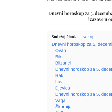
Dnevni horoskop za 5. decembar 2024: Bala
Dnevni horoskop za 5. decembar
izazove u o
Sadržaj članka
sakrij
Dnevni horoskop za 5. decem
Ovan
Bik
Blizanci
Dnevni horoskop za 5. dece
Rak
Lav
Djevica
Dnevni horoskop za 5. dece
Vaga
Škorpija