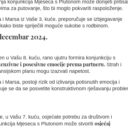
tarnja konjunkcija Mjeseca s Plutonom može donijeti pritisa
vima za putovanje, što bi moglo pokvariti raspoloženje.
i Marsa iz Vaše 3. kuće, preporučuje se izbjegavanje
 kako biste spriječili moguće sukobe s rodbinom.
 decembar 2024.
n u Vašu 8. kuću, rano ujutru formira konjunkciju s
tenzivne i posesivne emocije prema partneru.
Strah i
nansijskom planu mogu izazvati napetost.
Marsa, postoji rizik od izlivanja potisnutih emocija i
čuje se da se posvetite konstruktivnom rješavanju probl
, u Vašu 7. kuću, osjećate potrebu za društvom i
osjećaj
junkcija Mjeseca s Plutonom može stvoriti