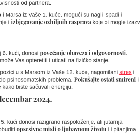
avisnosti od partnera.
i Marsa iz Vaše 1. kuće, mogući su nagli ispadi i
izbjegavanje ozbiljnih rasprava
nje i
koje bi mogle izazv
povećanje obaveza i odgovornosti
 6. kući, donosi
.
ože Vas opteretiti i uticati na fizičko stanje.
poziciju s Marsom iz Vaše 12. kuće, nagomilani
stres
i
Pokušajte ostati smireni
 do psihosomatskih problema.
i
 kako biste sačuvali energiju.
 decembar 2024.
. kući donosi razigrano raspoloženje, ali jutarnja
opsesivne misli o ljubavnom životu
obuditi
ili pitanjima