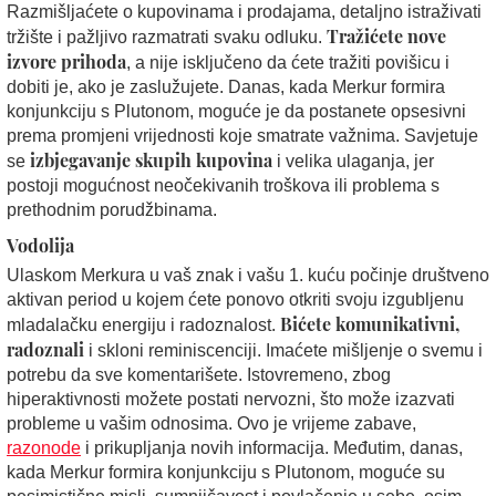
Razmišljaćete o kupovinama i prodajama, detaljno istraživati
Tražićete nove
tržište i pažljivo razmatrati svaku odluku.
izvore prihoda
, a nije isključeno da ćete tražiti povišicu i
dobiti je, ako je zaslužujete. Danas, kada Merkur formira
konjunkciju s Plutonom, moguće je da postanete opsesivni
prema promjeni vrijednosti koje smatrate važnima. Savjetuje
izbjegavanje skupih kupovina
se
i velika ulaganja, jer
postoji mogućnost neočekivanih troškova ili problema s
prethodnim porudžbinama.
Vodolija
Ulaskom Merkura u vaš znak i vašu 1. kuću počinje društveno
aktivan period u kojem ćete ponovo otkriti svoju izgubljenu
Bićete komunikativni,
mladalačku energiju i radoznalost.
radoznali
i skloni reminiscenciji. Imaćete mišljenje o svemu i
potrebu da sve komentarišete. Istovremeno, zbog
hiperaktivnosti možete postati nervozni, što može izazvati
probleme u vašim odnosima. Ovo je vrijeme zabave,
razonode
i prikupljanja novih informacija. Međutim, danas,
kada Merkur formira konjunkciju s Plutonom, moguće su