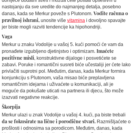
donijeće dodatni stres i možda ćete postati opsesivni u
nastojanju da sve uredite do najmanjeg detalja, posebno
Vodite računa o
danas, kada se Merkur poveže s Plutonom.
pravilnoj ishrani,
unosite više
vitamina
i dovoljno spavajte
jer biste mogli razviti tendencije ka hipohondriji.
Vaga
Merkur u znaku Vodolije u vašoj 5. kući pomoći će vam da
Imaćete
pronađete izgubljeno djetinjstvo i optimizam.
pozitivne misli
, konstruktivne dijaloge i posvetićete se
zabavi. Poruke i romantični susreti biće učestaliji jer ćete lako
privlačiti suprotni pol. Međutim, danas, kada Merkur formira
konjunkciju s Plutonom, vaša misao biće preplavljena
romantičnim idejama i uživaćete u komunikaciji, ali je
moguće da pokušate uticati na partnera ili djecu, što može
izazvati negativne reakcije.
Škorpija
Merkur ulazi u znak Vodolije u vašoj 4. kući, pa biste trebali
da se fokusirate na lične i porodične stvari.
Razmišljaćete o
prošlosti i odnosima sa porodicom. Međutim, danas, kada