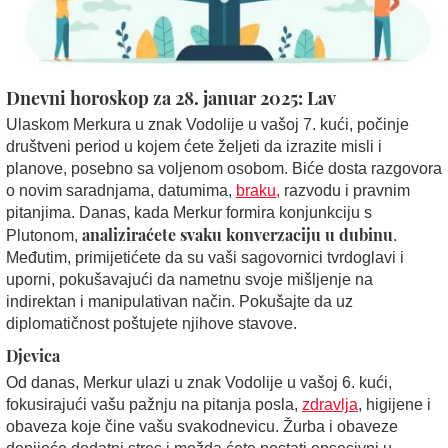
Dnevni horoskop za 28. januar 2025: Lav
Ulaskom Merkura u znak Vodolije u vašoj 7. kući, počinje
društveni period u kojem ćete željeti da izrazite misli i
planove, posebno sa voljenom osobom. Biće dosta razgovora
o novim saradnjama, datumima,
braku,
razvodu i pravnim
pitanjima. Danas, kada Merkur formira konjunkciju s
analiziraćete svaku konverzaciju u dubinu
Plutonom,
.
Međutim, primijetićete da su vaši sagovornici tvrdoglavi i
uporni, pokušavajući da nametnu svoje mišljenje na
indirektan i manipulativan način. Pokušajte da uz
diplomatičnost poštujete njihove stavove.
Djevica
Od danas, Merkur ulazi u znak Vodolije u vašoj 6. kući,
fokusirajući vašu pažnju na pitanja posla,
zdravlja
, higijene i
obaveza koje čine vašu svakodnevicu. Žurba i obaveze