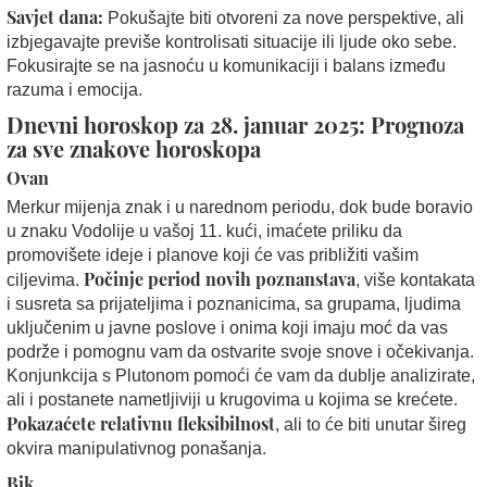
Savjet dana:
Pokušajte biti otvoreni za nove perspektive, ali
izbjegavajte previše kontrolisati situacije ili ljude oko sebe.
Fokusirajte se na jasnoću u komunikaciji i balans između
razuma i emocija.
Dnevni horoskop za 28. januar 2025: Prognoza
za sve znakove horoskopa
Ovan
Merkur mijenja znak i u narednom periodu, dok bude boravio
u znaku Vodolije u vašoj 11. kući, imaćete priliku da
promovišete ideje i planove koji će vas približiti vašim
Počinje period novih poznanstava
ciljevima.
, više kontakata
i susreta sa prijateljima i poznanicima, sa grupama, ljudima
uključenim u javne poslove i onima koji imaju moć da vas
podrže i pomognu vam da ostvarite svoje snove i očekivanja.
Konjunkcija s Plutonom pomoći će vam da dublje analizirate,
ali i postanete nametljiviji u krugovima u kojima se krećete.
Pokazaćete relativnu fleksibilnost
, ali to će biti unutar šireg
okvira manipulativnog ponašanja.
Bik