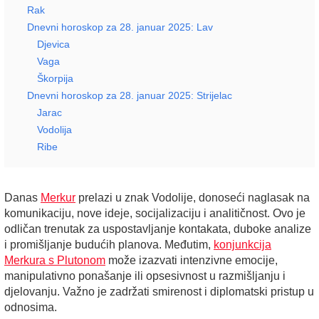
Rak
Dnevni horoskop za 28. januar 2025: Lav
Djevica
Vaga
Škorpija
Dnevni horoskop za 28. januar 2025: Strijelac
Jarac
Vodolija
Ribe
Danas
Merkur
prelazi u znak Vodolije, donoseći naglasak na
komunikaciju, nove ideje, socijalizaciju i analitičnost. Ovo je
odličan trenutak za uspostavljanje kontakata, duboke analize
i promišljanje budućih planova. Međutim,
konjunkcija
Merkura s Plutonom
može izazvati intenzivne emocije,
manipulativno ponašanje ili opsesivnost u razmišljanju i
djelovanju. Važno je zadržati smirenost i diplomatski pristup u
odnosima.