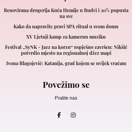
Renovirana drogerija Kuća Hemije u Budvi i 20% popusta
na sve
Kako da napravite pravi SPA ritual u svom domu
XV Ljetnji kamp za kamernu muziku
Festival „SyNK - Jazz na korzu“ uspješno završen: Nikšić
potvrdio mjesto na regionalnoj džez mapi
Ivona Blagojević: Katanija, grad kojem se uvijek vraćam
Povežimo se
Pratite nas