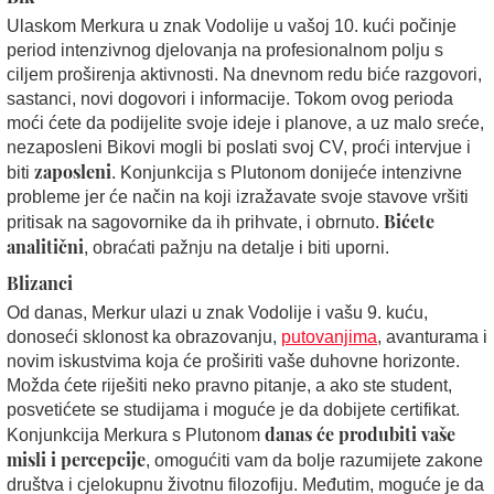
Ulaskom Merkura u znak Vodolije u vašoj 10. kući počinje
period intenzivnog djelovanja na profesionalnom polju s
ciljem proširenja aktivnosti. Na dnevnom redu biće razgovori,
sastanci, novi dogovori i informacije. Tokom ovog perioda
moći ćete da podijelite svoje ideje i planove, a uz malo sreće,
nezaposleni Bikovi mogli bi poslati svoj CV, proći intervjue i
zaposleni
biti
. Konjunkcija s Plutonom donijeće intenzivne
probleme jer će način na koji izražavate svoje stavove vršiti
Bićete
pritisak na sagovornike da ih prihvate, i obrnuto.
analitični
, obraćati pažnju na detalje i biti uporni.
Blizanci
Od danas, Merkur ulazi u znak Vodolije i vašu 9. kuću,
donoseći sklonost ka obrazovanju,
putovanjima
, avanturama i
novim iskustvima koja će proširiti vaše duhovne horizonte.
Možda ćete riješiti neko pravno pitanje, a ako ste student,
posvetićete se studijama i moguće je da dobijete certifikat.
danas će produbiti vaše
Konjunkcija Merkura s Plutonom
misli i percepcije
, omogućiti vam da bolje razumijete zakone
društva i cjelokupnu životnu filozofiju. Međutim, moguće je da