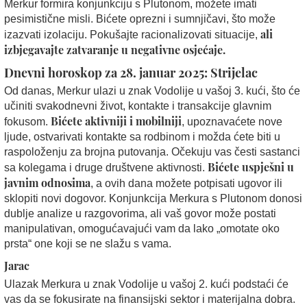
Merkur formira konjunkciju s Plutonom, možete imati
pesimistične misli. Bićete oprezni i sumnjičavi, što može
ali
izazvati izolaciju. Pokušajte racionalizovati situacije,
izbjegavajte zatvaranje u negativne osjećaje.
Dnevni horoskop za 28. januar 2025: Strijelac
Od danas, Merkur ulazi u znak Vodolije u vašoj 3. kući, što će
učiniti svakodnevni život, kontakte i transakcije glavnim
Bićete aktivniji i mobilniji
fokusom.
, upoznavaćete nove
ljude, ostvarivati kontakte sa rodbinom i možda ćete biti u
raspoloženju za brojna putovanja. Očekuju vas česti sastanci
Bićete uspješni u
sa kolegama i druge društvene aktivnosti.
javnim odnosima
, a ovih dana možete potpisati ugovor ili
sklopiti novi dogovor. Konjunkcija Merkura s Plutonom donosi
dublje analize u razgovorima, ali vaš govor može postati
manipulativan, omogućavajući vam da lako „omotate oko
prsta“ one koji se ne slažu s vama.
Jarac
Ulazak Merkura u znak Vodolije u vašoj 2. kući podstaći će
vas da se fokusirate na finansijski sektor i materijalna dobra.