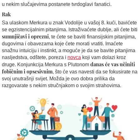
u nekim slučajevima postanete tvrdoglavi fanatici.
Rak
Sa ulaskom Merkura u znak Vodolije u vašoj 8. kući, bavićete
se egzistencijalnim pitanjima. Istraživaćete dublje, ali ćete biti
sumnjičavi i oprezni
, te ćete se baviti finansijskim pitanjima,
dugovima i obavezama koje ćete morati vratiti. Imaćete
snažnu intuiciju i instinkt, a moguće je da se bavite pitanjima
nasljedstva, odštete, poreza i
novca
koji vam dolazi kroz
danas će vas učiniti
druge. Konjunkcija Merkura s Plutonom
fobičnim i opsesivnim
, što će vas navesti da se fokusirate na
svoj unutrašnji svijet. Možda je ovo dobra prilika da
razgovarate s nekim stručnjakom o svojim strahovima.