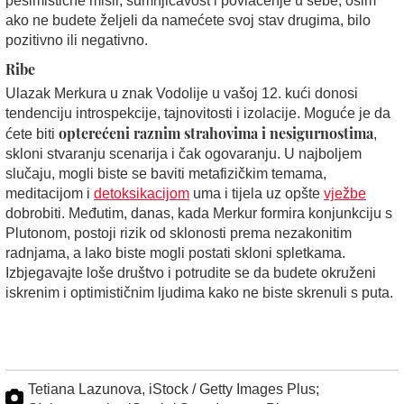
pesimistične misli, sumnjičavost i povlačenje u sebe, osim
ako ne budete željeli da namećete svoj stav drugima, bilo
pozitivno ili negativno.
Ribe
Ulazak Merkura u znak Vodolije u vašoj 12. kući donosi
tendenciju introspekcije, tajnovitosti i izolacije. Moguće je da
opterećeni raznim strahovima i nesigurnostima
ćete biti
,
skloni stvaranju scenarija i čak ogovaranju. U najboljem
slučaju, mogli biste se baviti metafizičkim temama,
meditacijom i
detoksikacijom
uma i tijela uz opšte
vježbe
dobrobiti. Međutim, danas, kada Merkur formira konjunkciju s
Plutonom, postoji rizik od sklonosti prema nezakonitim
radnjama, a lako biste mogli postati skloni spletkama.
Izbjegavajte loše društvo i potrudite se da budete okruženi
iskrenim i optimističnim ljudima kako ne biste skrenuli s puta.
Tetiana Lazunova, iStock / Getty Images Plus;