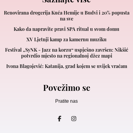
Renovirana drogerija Kuća Hemije u Budvi i 20% popusta
na sve
Kako da napravite pravi SPA ritual u svom domu
XV Ljetnji kamp za kamernu muziku
Festival „SyNK - Jazz na korzu“ uspješno završen: Nikšić
potvrdio mjesto na regionalnoj džez mapi
Ivona Blagojević: Katanija, grad kojem se uvijek vraćam
Povežimo se
Pratite nas