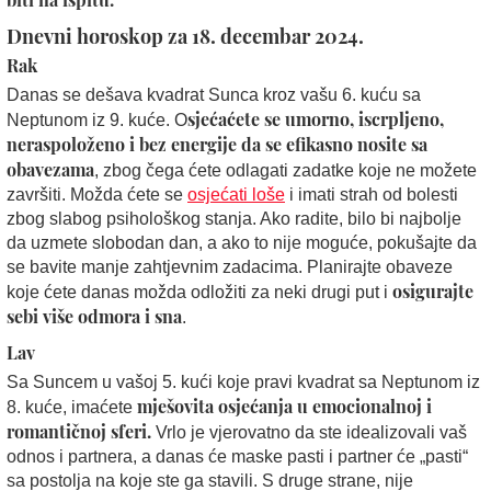
Dnevni horoskop za 18. decembar 2024.
Rak
Danas se dešava kvadrat Sunca kroz vašu 6. kuću sa
sjećaćete se umorno, iscrpljeno,
Neptunom iz 9. kuće. O
neraspoloženo i bez energije da se efikasno nosite sa
obavezama
, zbog čega ćete odlagati zadatke koje ne možete
završiti. Možda ćete se
osjećati loše
i imati strah od bolesti
zbog slabog psihološkog stanja. Ako radite, bilo bi najbolje
da uzmete slobodan dan, a ako to nije moguće, pokušajte da
se bavite manje zahtjevnim zadacima. Planirajte obaveze
osigurajte
koje ćete danas možda odložiti za neki drugi put i
sebi više odmora i sna
.
Lav
Sa Suncem u vašoj 5. kući koje pravi kvadrat sa Neptunom iz
mješovita osjećanja u emocionalnoj i
8. kuće, imaćete
romantičnoj sferi.
Vrlo je vjerovatno da ste idealizovali vaš
odnos i partnera, a danas će maske pasti i partner će „pasti“
sa postolja na koje ste ga stavili. S druge strane, nije