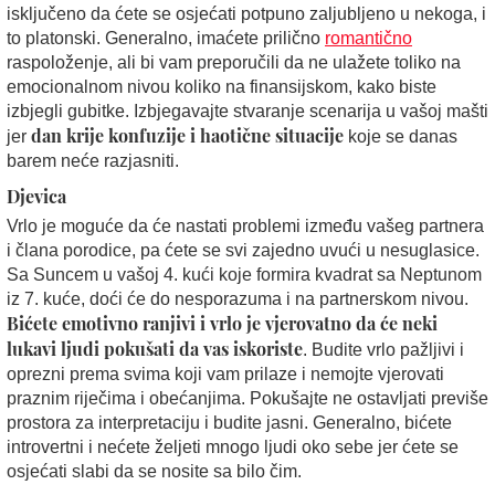
isključeno da ćete se osjećati potpuno zaljubljeno u nekoga, i
to platonski. Generalno, imaćete prilično
romantično
raspoloženje, ali bi vam preporučili da ne ulažete toliko na
emocionalnom nivou koliko na finansijskom, kako biste
izbjegli gubitke. Izbjegavajte stvaranje scenarija u vašoj mašti
dan
krije konfuzije i haotične situacije
jer
koje se danas
barem neće razjasniti.
Djevica
Vrlo je moguće da će nastati problemi između vašeg partnera
i člana porodice, pa ćete se svi zajedno uvući u nesuglasice.
Sa Suncem u vašoj 4. kući koje formira kvadrat sa Neptunom
iz 7. kuće, doći će do nesporazuma i na partnerskom nivou.
Bićete emotivno ranjivi i vrlo je vjerovatno da će neki
lukavi ljudi pokušati da vas iskoriste
. Budite vrlo pažljivi i
oprezni prema svima koji vam prilaze i nemojte vjerovati
praznim riječima i obećanjima. Pokušajte ne ostavljati previše
prostora za interpretaciju i budite jasni. Generalno, bićete
introvertni i nećete željeti mnogo ljudi oko sebe jer ćete se
osjećati slabi da se nosite sa bilo čim.