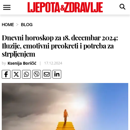
HOME
BLOG
Dnevni horoskop za 18. decembar 2024:
Iluzije, emotivni preokreti i potreba za
strpljenjem
by
Ksenija Boričić
|
17.12.2024