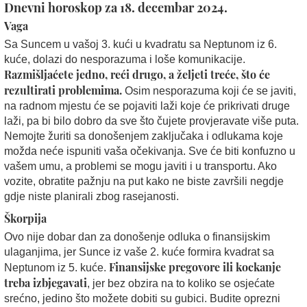
Dnevni horoskop za 18. decembar 2024.
Vaga
Sa Suncem u vašoj 3. kući u kvadratu sa Neptunom iz 6.
kuće, dolazi do nesporazuma i loše komunikacije.
Razmišljaćete jedno, reći drugo, a željeti treće, što će
rezultirati problemima.
Osim nesporazuma koji će se javiti,
na radnom mjestu će se pojaviti laži koje će prikrivati druge
laži, pa bi bilo dobro da sve što čujete provjeravate više puta.
Nemojte žuriti sa donošenjem zaključaka i odlukama koje
možda neće ispuniti vaša očekivanja. Sve će biti konfuzno u
vašem umu, a problemi se mogu javiti i u transportu. Ako
vozite, obratite pažnju na put kako ne biste završili negdje
gdje niste planirali zbog rasejanosti.
Škorpija
Ovo nije dobar dan za donošenje odluka o finansijskim
ulaganjima, jer Sunce iz vaše 2. kuće formira kvadrat sa
Finansijske pregovore ili kockanje
Neptunom iz 5. kuće.
treba izbjegavati
, jer bez obzira na to koliko se osjećate
srećno, jedino što možete dobiti su gubici. Budite oprezni