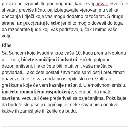
prevareni i izgubili tlo pod nogama, kao i svoj
novac
. Sve ćete
shvatati previše lično, pa izbjegavajte vjerovanje u velika
obećanja i riječi koje vas mogu dodatno razočarati. S druge
ne precjenjujte sebe
strane,
jer bi to moglo dovesti do toga
da razočarate ljude koji vas podržavaju, čak i mimo vaše
volje.
Ribe
Sa Suncem koje kvadrira kroz vašu 10. kuću prema Neptunu
bićete zamišljeni i odsutni
u 1. kući,
. Bićete potpuno
dezorijentisani, i iako ćete biti intuitivni, vaša mašta će
prevladati. Lako ćete postati žrtva tuđe samilosti i preuzimati
obaveze koje će vas dodatno iscrpiti, što će rezultirati
greškama koje će vam kasnije naštetiti. U emotivnom smislu,
imaćete romantično raspoloženje
, vjerujući da imate
savršenu vezu, ali ćete pretjerivati sa osjećanjima. Pokušajte
da budete što jasniji i logičniji jer neke stvari nisu onakve
kakve ih zamišljate ili želite da budu.