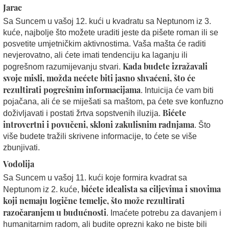
Jarac
Sa Suncem u vašoj 12. kući u kvadratu sa Neptunom iz 3.
kuće, najbolje što možete uraditi jeste da pišete roman ili se
posvetite umjetničkim aktivnostima. Vaša mašta će raditi
nevjerovatno, ali ćete imati tendenciju ka laganju ili
Kada budete izražavali
pogrešnom razumijevanju stvari.
svoje misli, možda nećete biti jasno shvaćeni, što će
rezultirati pogrešnim informacijama
. Intuicija će vam biti
pojačana, ali će se miješati sa maštom, pa ćete sve konfuzno
Bićete
doživljavati i postati žrtva sopstvenih iluzija.
introvertni i povučeni, skloni zakulisnim radnjama
. Što
više budete tražili skrivene informacije, to ćete se više
zbunjivati.
Vodolija
Sa Suncem u vašoj 11. kući koje formira kvadrat sa
bićete idealista sa ciljevima i snovima
Neptunom iz 2. kuće,
koji nemaju logične temelje, što može rezultirati
razočaranjem u budućnosti
. Imaćete potrebu za davanjem i
humanitarnim radom, ali budite oprezni kako ne biste bili