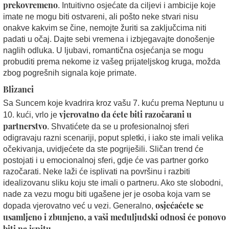
prekovremeno
. Intuitivno osjećate da ciljevi i ambicije koje
imate ne mogu biti ostvareni, ali pošto neke stvari nisu
onakve kakvim se čine, nemojte žuriti sa zaključcima niti
padati u očaj. Dajte sebi vremena i izbjegavajte donošenje
naglih odluka. U ljubavi, romantična osjećanja se mogu
probuditi prema nekome iz vašeg prijateljskog kruga, možda
zbog pogrešnih signala koje primate.
Blizanci
Sa Suncem koje kvadrira kroz vašu 7. kuću prema Neptunu u
vjerovatno da ćete biti razočarani u
10. kući, vrlo je
partnerstvo
. Shvatićete da se u profesionalnoj sferi
odigravaju razni scenariji, poput spletki, i iako ste imali velika
očekivanja, uvidjećete da ste pogriješili. Sličan trend će
postojati i u emocionalnoj sferi, gdje će vas partner gorko
razočarati. Neke laži će isplivati na površinu i razbiti
idealizovanu sliku koju ste imali o partneru. Ako ste slobodni,
nade za vezu mogu biti ugašene jer je osoba koja vam se
osjećaćete se
dopada vjerovatno već u vezi. Generalno,
usamljeno i zbunjeno, a vaši međuljudski odnosi će ponovo
biti na ispitu.