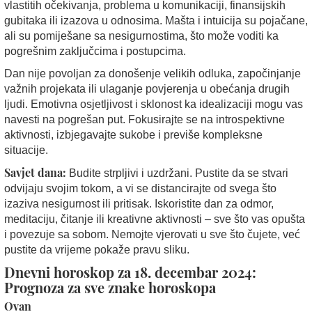
vlastitih očekivanja, problema u komunikaciji, finansijskih
gubitaka ili izazova u odnosima. Mašta i intuicija su pojačane,
ali su pomiješane sa nesigurnostima, što može voditi ka
pogrešnim zaključcima i postupcima.
Dan nije povoljan za donošenje velikih odluka, započinjanje
važnih projekata ili ulaganje povjerenja u obećanja drugih
ljudi. Emotivna osjetljivost i sklonost ka idealizaciji mogu vas
navesti na pogrešan put. Fokusirajte se na introspektivne
aktivnosti, izbjegavajte sukobe i previše kompleksne
situacije.
Savjet dana:
Budite strpljivi i uzdržani. Pustite da se stvari
odvijaju svojim tokom, a vi se distancirajte od svega što
izaziva nesigurnost ili pritisak. Iskoristite dan za odmor,
meditaciju, čitanje ili kreativne aktivnosti – sve što vas opušta
i povezuje sa sobom. Nemojte vjerovati u sve što čujete, već
pustite da vrijeme pokaže pravu sliku.
Dnevni horoskop za 18. decembar 2024:
Prognoza za sve znake horoskopa
Ovan