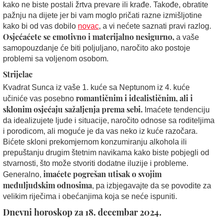
kako ne biste postali žrtva prevare ili krađe. Takođe, obratite
pažnju na dijete jer bi vam moglo pričati razne izmišljotine
kako bi od vas dobilo
novac
, a vi nećete saznati pravi razlog.
Osjećaćete se emotivno i materijalno nesigurno,
a vaše
samopouzdanje će biti poljuljano, naročito ako postoje
problemi sa voljenom osobom.
Strijelac
Kvadrat Sunca iz vaše 1. kuće sa Neptunom iz 4. kuće
romantičnim i idealističnim, ali i
učiniće vas posebno
sklonim osjećaju sažaljenja prema sebi.
Imaćete tendenciju
da idealizujete ljude i situacije, naročito odnose sa roditeljima
i porodicom, ali moguće je da vas neko iz kuće razočara.
Bićete skloni prekomjernom konzumiranju alkohola ili
prepuštanju drugim štetnim navikama kako biste pobjegli od
stvarnosti, što može stvoriti dodatne iluzije i probleme.
imaćete pogrešan utisak o svojim
Generalno,
međuljudskim odnosima
, pa izbjegavajte da se povodite za
velikim riječima i obećanjima koja se neće ispuniti.
Dnevni horoskop za 18. decembar 2024.