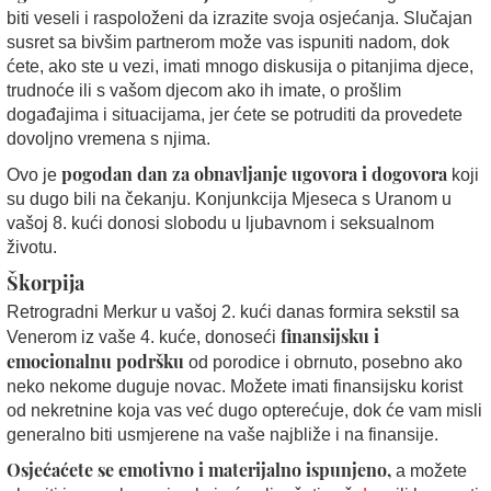
biti veseli i raspoloženi da izrazite svoja osjećanja. Slučajan
susret sa bivšim partnerom može vas ispuniti nadom, dok
ćete, ako ste u vezi, imati mnogo diskusija o pitanjima djece,
trudnoće ili s vašom djecom ako ih imate, o prošlim
događajima i situacijama, jer ćete se potruditi da provedete
dovoljno vremena s njima.
pogodan dan za obnavljanje ugovora i dogovora
Ovo je
koji
su dugo bili na čekanju. Konjunkcija Mjeseca s Uranom u
vašoj 8. kući donosi slobodu u ljubavnom i seksualnom
životu.
Škorpija
Retrogradni Merkur u vašoj 2. kući danas formira sekstil sa
finansijsku i
Venerom iz vaše 4. kuće, donoseći
emocionalnu podršku
od porodice i obrnuto, posebno ako
neko nekome duguje novac. Možete imati finansijsku korist
od nekretnine koja vas već dugo opterećuje, dok će vam misli
generalno biti usmjerene na vaše najbliže i na finansije.
Osjećaćete se emotivno i materijalno ispunjeno,
a možete