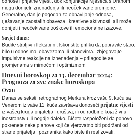
odnose i prijatne vijesti, dok konjunkcije Mjeseca s Uranom
mogu donijeti iznenađenja ili neočekivane promjene.
Generalno, dan je pogodan za obnavljanje odnosa,
rješavanje zaostalih obaveza i kreativne aktivnosti, ali može
donijeti i neočekivane troškove ili emocionalne izazove.
Savjet dana:
Budite strpljivi i fleksibilni. Iskoristite priliku da popravite staro,
bilo u odnosima, obavezama ili planovima. Izbjegavajte
impulsivne reakcije na iznenađenja – prilagodite se
promjenama s mirnoćom i optimizmom.
Dnevni horoskop za 13. decembar 2024:
Prognoza za sve znake horoskopa
Ovan
Danas se sekstil retrogradnog Merkura kroz vašu 9. kuću sa
prijatne vijesti
Venerom iz vaše 11. kuće završava donoseći
iz vašeg kruga prijatelja i društva, ili od rodbine koja živi u
inostranstvu ili negdje daleko. Bićete raspoloženi da ponovo
pokrenete neke planove koji će vjerovatno biti podržani od
strane prijatelja i poznanika kako biste ih realizovali.