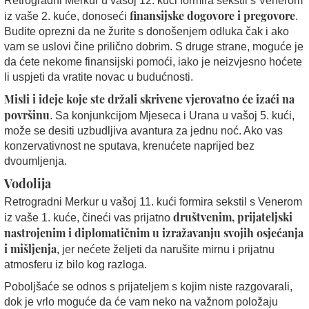
Retrogradni Merkur u vašoj 12. kući formira sekstil s Venerom
finansijske dogovore i pregovore
iz vaše 2. kuće, donoseći
.
Budite oprezni da ne žurite s donošenjem odluka čak i ako
vam se uslovi čine prilično dobrim. S druge strane, moguće je
da ćete nekome finansijski pomoći, iako je neizvjesno hoćete
li uspjeti da vratite novac u budućnosti.
Misli i ideje koje ste držali skrivene vjerovatno će izaći na
površinu
. Sa konjunkcijom Mjeseca i Urana u vašoj 5. kući,
može se desiti uzbudljiva avantura za jednu noć. Ako vas
konzervativnost ne sputava, krenućete naprijed bez
dvoumljenja.
Vodolija
Retrogradni Merkur u vašoj 11. kući formira sekstil s Venerom
društvenim, prijateljski
iz vaše 1. kuće, čineći vas prijatno
nastrojenim i diplomatičnim u izražavanju svojih osjećanja
i mišljenja
, jer nećete željeti da narušite mirnu i prijatnu
atmosferu iz bilo kog razloga.
Poboljšaće se odnos s prijateljem s kojim niste razgovarali,
dok je vrlo moguće da će vam neko na važnom položaju