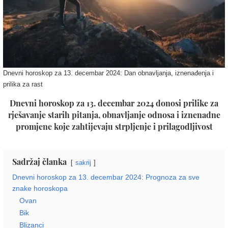
Dnevni horoskop za 13. decembar 2024: Dan obnavljanja, iznenađenja i
prilika za rast
Dnevni horoskop za 13. decembar 2024 donosi prilike za
rješavanje starih pitanja, obnavljanje odnosa i iznenadne
promjene koje zahtijevaju strpljenje i prilagodljivost
Sadržaj članka
sakrij
Dnevni horoskop za 13. decembar 2024: Prognoza za sve
znake horoskopa
Ovan
Bik
Blizanci