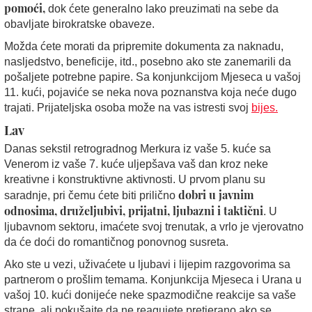
pomoći,
dok ćete generalno lako preuzimati na sebe da
obavljate birokratske obaveze.
Možda ćete morati da pripremite dokumenta za naknadu,
nasljedstvo, beneficije, itd., posebno ako ste zanemarili da
pošaljete potrebne papire. Sa konjunkcijom Mjeseca u vašoj
11. kući, pojaviće se neka nova poznanstva koja neće dugo
trajati. Prijateljska osoba može na vas istresti svoj
bijes.
Lav
Danas sekstil retrogradnog Merkura iz vaše 5. kuće sa
Venerom iz vaše 7. kuće uljepšava vaš dan kroz neke
kreativne i konstruktivne aktivnosti. U prvom planu su
dobri u javnim
saradnje, pri čemu ćete biti prilično
odnosima, druželjubivi, prijatni, ljubazni i taktični
. U
ljubavnom sektoru, imaćete svoj trenutak, a vrlo je vjerovatno
da će doći do romantičnog ponovnog susreta.
Ako ste u vezi, uživaćete u ljubavi i lijepim razgovorima sa
partnerom o prošlim temama. Konjunkcija Mjeseca i Urana u
vašoj 10. kući donijeće neke spazmodične reakcije sa vaše
strane, ali pokušajte da ne reagujete pretjerano ako se