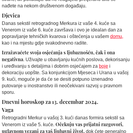
nađete na nekom društvenom događaju.
Djevica
Danas sekstil retrogradnog Merkura iz vaše 4. kuće sa
Venerom iz vaše 6. kuće završava i ovo je idealan dan za
popravljanje tehničkih kvarova i oštećenja u vašem
domu,
kao i na mjestu gdje svakodnevno radite.
Izražavaćete svoja osjećanja s ljubaznošću, čak i ona
negativna
. Uživajte u obavljanju kućnih poslova, dekorisanju
i uređivanju s detaljima i dobrim osjećajem za
boje
i
dekoraciju uopšte. Sa konjunkcijom Mjeseca i Urana u vašoj
9. kući, moguće je da će se desiti potpuno iznenadno
putovanje u inostranstvo ili neočekivani razvoj u pravnom
sporu.
Dnevni horoskop za 13. decembar 2024.
Vaga
Retrogradni Merkur u vašoj 3. kući danas formira sekstil sa
Očekuju vas prijatni razgovori,
Venerom iz vaše 5. kuće.
uglavnom vezani za vaš ljubavni život,
dok ćete generalno