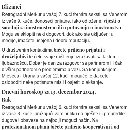
Blizanci
Retrogradni Merkur u vašoj 7. kući formira sekstil sa Venerom
vijesti o
iz vaše 9. kuće, donoseći prijatne, iako odložene,
saradnji sa inostranstvom ili o putovanju u inostranstvo
.
Mogu se sklopiti neki dogovori, dok ako ste uključeni u
medije, imaćete uspjeha i dobru reputaciju.
bićete prilično prijatni i
U društvenim kontaktima
druželjubivi
te ćete svoje mišljenje izražavati sa taktom i
ljubaznošću. Dobar je dan za razgovor sa partnerom ili čak
bivšim partnerom o problemima u vezi. Sa konjunkcijom
Mjeseca i Urana u vašoj 12. kući, moguće je da ćete
osloboditi neke potisnute misli i osjetiti olakšanje.
Dnevni horoskop za 13. decembar 2024.
Rak
Retrogradni Merkur u vašoj 6. kući formira sekstil sa Venerom
iz vaše 8. kuće, pružajući vam priliku da riješite ili preuredite
Na
dugove i obaveze na najbolji mogući način.
profesionalnom planu bićete prilično kooperativni i od