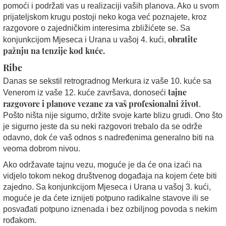
pomoći i podržati vas u realizaciji vaših planova. Ako u svom
prijateljskom krugu postoji neko koga već poznajete, kroz
razgovore o zajedničkim interesima zbližićete se. Sa
obratite
konjunkcijom Mjeseca i Urana u vašoj 4. kući,
pažnju na tenzije kod kuće.
Ribe
Danas se sekstil retrogradnog Merkura iz vaše 10. kuće sa
tajne
Venerom iz vaše 12. kuće završava, donoseći
razgovore i planove vezane za vaš profesionalni život
.
Pošto ništa nije sigurno, držite svoje karte blizu grudi. Ono što
je sigurno jeste da su neki razgovori trebalo da se održe
odavno, dok će vaš odnos s nadređenima generalno biti na
veoma dobrom nivou.
Ako održavate tajnu vezu, moguće je da će ona izaći na
vidjelo tokom nekog društvenog događaja na kojem ćete biti
zajedno. Sa konjunkcijom Mjeseca i Urana u vašoj 3. kući,
moguće je da ćete iznijeti potpuno radikalne stavove ili se
posvađati potpuno iznenada i bez ozbiljnog povoda s nekim
rođakom.