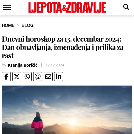
HOME
BLOG
Dnevni horoskop za 13. decembar 2024:
Dan obnavljanja, iznenađenja i prilika za
rast
by
Ksenija Boričić
|
12.12.2024