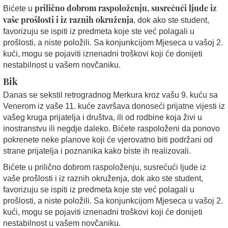
prilično dobrom raspoloženju, susrećući ljude iz
Bićete u
vaše prošlosti i iz raznih okruženja
, dok ako ste student,
favorizuju se ispiti iz predmeta koje ste već polagali u
prošlosti, a niste položili. Sa konjunkcijom Mjeseca u vašoj 2.
kući, mogu se pojaviti iznenadni troškovi koji će donijeti
nestabilnost u vašem novčaniku.
Bik
Danas se sekstil retrogradnog Merkura kroz vašu 9. kuću sa
Venerom iz vaše 11. kuće završava donoseći prijatne vijesti iz
vašeg kruga prijatelja i društva, ili od rodbine koja živi u
inostranstvu ili negdje daleko. Bićete raspoloženi da ponovo
pokrenete neke planove koji će vjerovatno biti podržani od
strane prijatelja i poznanika kako biste ih realizovali.
Bićete u prilično dobrom raspoloženju, susrećući ljude iz
vaše prošlosti i iz raznih okruženja, dok ako ste student,
favorizuju se ispiti iz predmeta koje ste već polagali u
prošlosti, a niste položili. Sa konjunkcijom Mjeseca u vašoj 2.
kući, mogu se pojaviti iznenadni troškovi koji će donijeti
nestabilnost u vašem novčaniku.