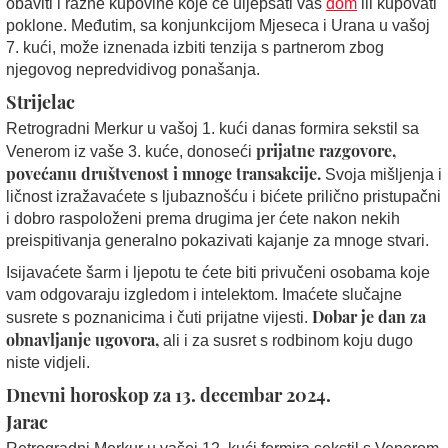
obaviti i razne kupovine koje će uljepšati vaš
dom
ili kupovati
poklone. Međutim, sa konjunkcijom Mjeseca i Urana u vašoj
7. kući, može iznenada izbiti tenzija s partnerom zbog
njegovog nepredvidivog ponašanja.
Strijelac
Retrogradni Merkur u vašoj 1. kući danas formira sekstil sa
prijatne razgovore,
Venerom iz vaše 3. kuće, donoseći
povećanu društvenost i mnoge transakcije.
Svoja mišljenja i
ličnost izražavaćete s ljubaznošću i bićete prilično pristupačni
i dobro raspoloženi prema drugima jer ćete nakon nekih
preispitivanja generalno pokazivati kajanje za mnoge stvari.
Isijavaćete šarm i ljepotu te ćete biti privučeni osobama koje
vam odgovaraju izgledom i intelektom. Imaćete slučajne
Dobar je dan za
susrete s poznanicima i čuti prijatne vijesti.
obnavljanje ugovora,
ali i za susret s rodbinom koju dugo
niste vidjeli.
Dnevni horoskop za 13. decembar 2024.
Jarac