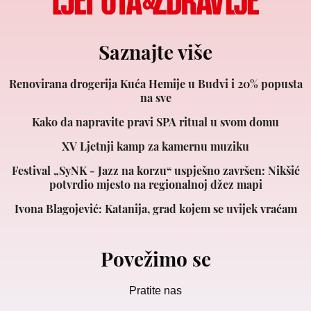
Saznajte više
Renovirana drogerija Kuća Hemije u Budvi i 20% popusta
na sve
Kako da napravite pravi SPA ritual u svom domu
XV Ljetnji kamp za kamernu muziku
Festival „SyNK - Jazz na korzu“ uspješno završen: Nikšić
potvrdio mjesto na regionalnoj džez mapi
Ivona Blagojević: Katanija, grad kojem se uvijek vraćam
Povežimo se
Pratite nas