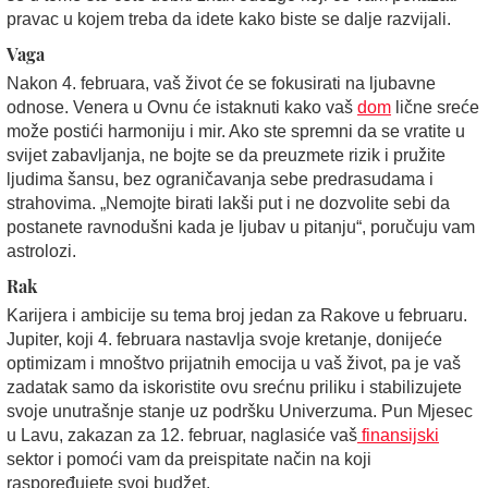
pravac u kojem treba da idete kako biste se dalje razvijali.
Vaga
Nakon 4. februara, vaš život će se fokusirati na ljubavne
odnose. Venera u Ovnu će istaknuti kako vaš
dom
lične sreće
može postići harmoniju i mir. Ako ste spremni da se vratite u
svijet zabavljanja, ne bojte se da preuzmete rizik i pružite
ljudima šansu, bez ograničavanja sebe predrasudama i
strahovima. „Nemojte birati lakši put i ne dozvolite sebi da
postanete ravnodušni kada je ljubav u pitanju“, poručuju vam
astrolozi.
Rak
Karijera i ambicije su tema broj jedan za Rakove u februaru.
Jupiter, koji 4. februara nastavlja svoje kretanje, donijeće
optimizam i mnoštvo prijatnih emocija u vaš život, pa je vaš
zadatak samo da iskoristite ovu srećnu priliku i stabilizujete
svoje unutrašnje stanje uz podršku Univerzuma. Pun Mjesec
u Lavu, zakazan za 12. februar, naglasiće vaš
finansijski
sektor i pomoći vam da preispitate način na koji
raspoređujete svoj budžet.