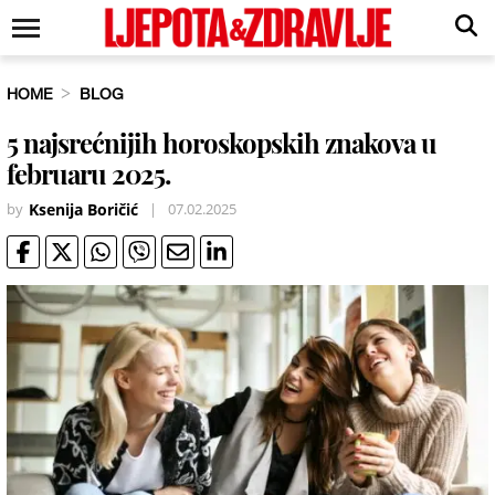
HOME
BLOG
5 najsrećnijih horoskopskih znakova u
februaru 2025.
by
Ksenija Boričić
|
07.02.2025