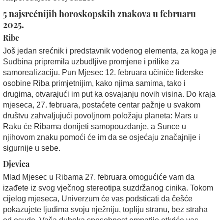
5 najsrećnijih horoskopskih znakova u februaru
2025.
Ribe
Još jedan srećnik i predstavnik vodenog elementa, za koga je
Sudbina pripremila uzbudljive promjene i prilike za
samorealizaciju. Pun Mjesec 12. februara učiniće liderske
osobine Riba primjetnijim, kako njima samima, tako i
drugima, otvarajući im put ka osvajanju novih visina. Do kraja
mjeseca, 27. februara, postaćete centar pažnje u svakom
društvu zahvaljujući povoljnom položaju planeta: Mars u
Raku će Ribama donijeti samopouzdanje, a Sunce u
njihovom znaku pomoći će im da se osjećaju značajnije i
sigurnije u sebe.
Djevica
Mlad Mjesec u Ribama 27. februara omogućiće vam da
izađete iz svog vječnog stereotipa suzdržanog cinika. Tokom
cijelog mjeseca, Univerzum će vas podsticati da češće
pokazujete ljudima svoju nježniju, topliju stranu, bez straha