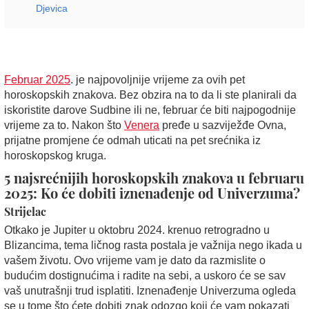
Djevica
Februar 2025
. je najpovoljnije vrijeme za ovih pet
horoskopskih znakova. Bez obzira na to da li ste planirali da
iskoristite darove Sudbine ili ne, februar će biti najpogodnije
vrijeme za to. Nakon što
Venera
pređe u sazviježđe Ovna,
prijatne promjene će odmah uticati na pet srećnika iz
horoskopskog kruga.
5 najsrećnijih horoskopskih znakova u februaru
2025: Ko će dobiti iznenađenje od Univerzuma?
Strijelac
Otkako je Jupiter u oktobru 2024. krenuo retrogradno u
Blizancima, tema ličnog rasta postala je važnija nego ikada u
vašem životu. Ovo vrijeme vam je dato da razmislite o
budućim dostignućima i radite na sebi, a uskoro će se sav
vaš unutrašnji trud isplatiti. Iznenađenje Univerzuma ogleda
se u tome što ćete dobiti znak odozgo koji će vam pokazati