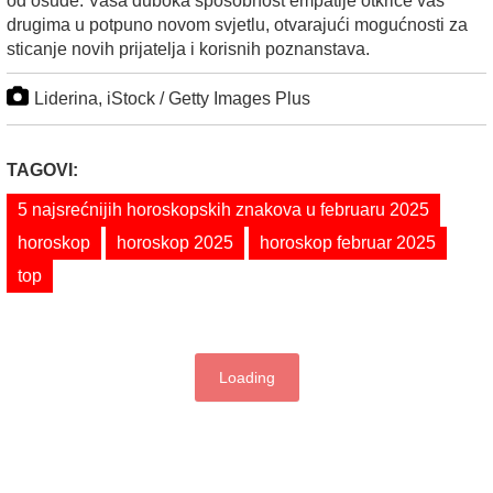
od osude. Vaša duboka sposobnost empatije otkriće vas
drugima u potpuno novom svjetlu, otvarajući mogućnosti za
sticanje novih prijatelja i korisnih poznanstava.
Liderina, iStock / Getty Images Plus
TAGOVI:
5 najsrećnijih horoskopskih znakova u februaru 2025
horoskop
horoskop 2025
horoskop februar 2025
top
Loading